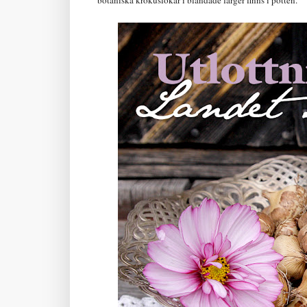
botaniska krokuslökar i blandade färger finns i potten.