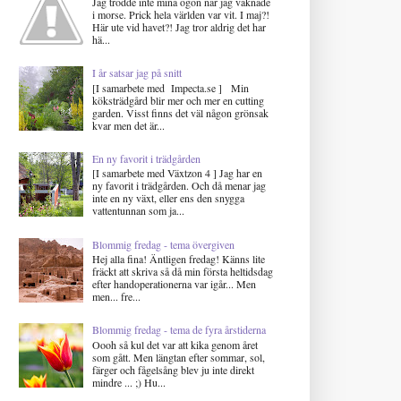
Jag trodde inte mina ögon när jag vaknade
i morse. Prick hela världen var vit. I maj?!
Här ute vid havet?! Jag tror aldrig det har
hä...
I år satsar jag på snitt
[I samarbete med Impecta.se ] Min
köksträdgård blir mer och mer en cutting
garden. Visst finns det väl någon grönsak
kvar men det är...
En ny favorit i trädgården
[I samarbete med Växtzon 4 ] Jag har en
ny favorit i trädgården. Och då menar jag
inte en ny växt, eller ens den snygga
vattentunnan som ja...
Blommig fredag - tema övergiven
Hej alla fina! Äntligen fredag! Känns lite
fräckt att skriva så då min första heltidsdag
efter handoperationerna var igår... Men
men... fre...
Blommig fredag - tema de fyra årstiderna
Oooh så kul det var att kika genom året
som gått. Men längtan efter sommar, sol,
färger och fågelsång blev ju inte direkt
mindre ... ;) Hu...