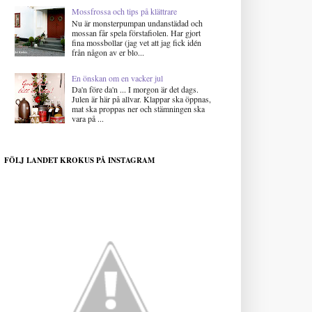
Mossfrossa och tips på klättrare
Nu är monsterpumpan undanstädad och
mossan får spela förstafiolen. Har gjort
fina mossbollar (jag vet att jag fick idén
från någon av er blo...
En önskan om en vacker jul
Da'n före da'n ... I morgon är det dags.
Julen är här på allvar. Klappar ska öppnas,
mat ska proppas ner och stämningen ska
vara på ...
FÖLJ LANDET KROKUS PÅ INSTAGRAM