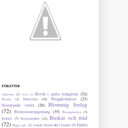
ETIKETTER
Besök i andra trädgårdar
(52)
Auktioner
(2)
Award
(1)
Bloggkompisar
(23)
Bladväxter
(10)
Bienner
(2)
Blommig fredag
blommande växter
(26)
(72)
Blomsterarrangemang
(35)
Blåsippsbacken
(5)
Buskar och träd
Boktips
(7)
Bronsrabatten
(12)
(72)
Dahlia
Claude Monet
(8)
Clematis
(7)
Bygga själv
(2)