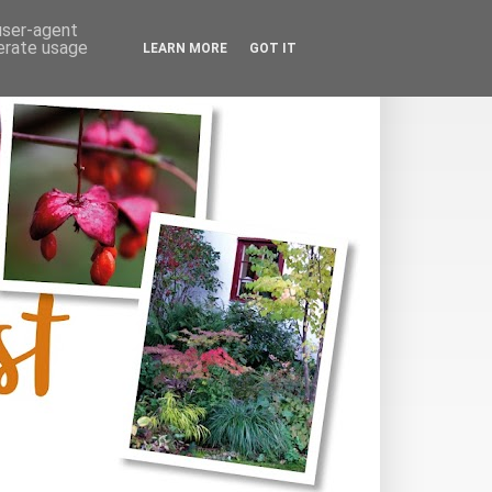
 user-agent
nerate usage
LEARN MORE
GOT IT