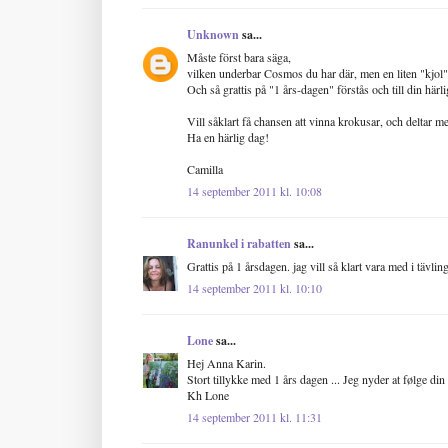
Unknown
sa...
Måste först bara säga,
vilken underbar Cosmos du har där, men en liten "kjol"
Och så grattis på "1 års-dagen" förstås och till din härliga
Vill såklart få chansen att vinna krokusar, och deltar med
Ha en härlig dag!
Camilla
14 september 2011 kl. 10:08
Ranunkel i rabatten
sa...
Grattis på 1 årsdagen. jag vill så klart vara med i tävling
14 september 2011 kl. 10:10
Lone
sa...
Hej Anna Karin.
Stort tillykke med 1 års dagen ... Jeg nyder at følge d
Kh Lone
14 september 2011 kl. 11:31