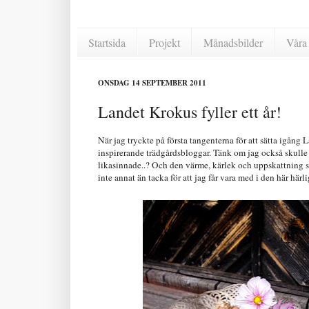
Startsida
Projekt
Månadsbilder
Våra 
ONSDAG 14 SEPTEMBER 2011
Landet Krokus fyller ett år!
När jag tryckte på första tangenterna för att sätta igång
inspirerande trädgårdsbloggar. Tänk om jag också skulle v
likasinnade..? Och den värme, kärlek och uppskattning so
inte annat än tacka för att jag får vara med i den här hä