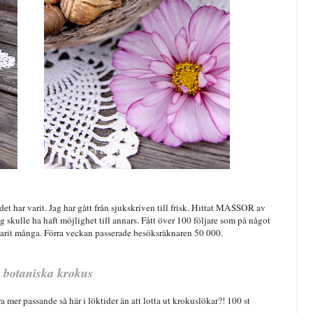
 det har varit. Jag har gått från sjukskriven till frisk. Hittat MASSOR av
g skulle ha haft möjlighet till annars. Fått över 100 följare som på något
r varit många. Förra veckan passerade besöksräknaren 50 000.
t botaniska krokus
a mer passande så här i löktider än att lotta ut krokuslökar?! 100 st