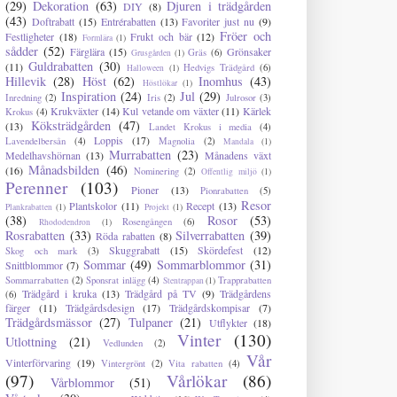
(29)
Dekoration
(63)
Djuren i trädgården
DIY
(8)
(43)
Doftrabatt
(15)
Entrérabatten
(13)
Favoriter just nu
(9)
Fröer och
Festligheter
(18)
Frukt och bär
(12)
Formlära
(1)
sådder
(52)
Färglära
(15)
Grönsaker
Gräs
(6)
Grusgården
(1)
Guldrabatten
(30)
(11)
Hedvigs Trädgård
(6)
Halloween
(1)
Hillevik
(28)
Höst
(62)
Inomhus
(43)
Höstlökar
(1)
Inspiration
(24)
Jul
(29)
Inredning
(2)
Iris
(2)
Julrosor
(3)
Krukväxter
(14)
Kul vetande om växter
(11)
Kärlek
Krokus
(4)
Köksträdgården
(47)
(13)
Landet Krokus i media
(4)
Loppis
(17)
Lavendelbersån
(4)
Magnolia
(2)
Mandala
(1)
Murrabatten
(23)
Medelhavshörnan
(13)
Månadens växt
Månadsbilden
(46)
(16)
Nominering
(2)
Offentlig miljö
(1)
Perenner
(103)
Pioner
(13)
Pionrabatten
(5)
Resor
Plantskolor
(11)
Recept
(13)
Plankrabatten
(1)
Projekt
(1)
(38)
Rosor
(53)
Rosengången
(6)
Rhododendron
(1)
Rosrabatten
(33)
Silverrabatten
(39)
Röda rabatten
(8)
Skuggrabatt
(15)
Skördefest
(12)
Skog och mark
(3)
Sommar
(49)
Sommarblommor
(31)
Snittblommor
(7)
Sommarrabatten
(2)
Sponsrat inlägg
(4)
Trapprabatten
Stentrappan
(1)
Trädgård i kruka
(13)
Trädgård på TV
(9)
Trädgårdens
(6)
färger
(11)
Trädgårdsdesign
(17)
Trädgårdskompisar
(7)
Trädgårdsmässor
(27)
Tulpaner
(21)
Utflykter
(18)
Vinter
(130)
Utlottning
(21)
Vedlunden
(2)
Vår
Vinterförvaring
(19)
Vintergrönt
(2)
Vita rabatten
(4)
(97)
Vårlökar
(86)
Vårblommor
(51)