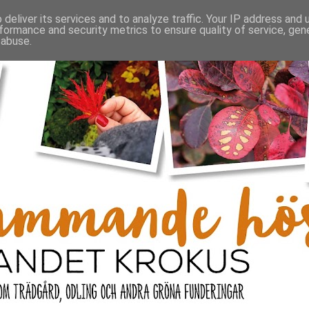
deliver its services and to analyze traffic. Your IP address and
formance and security metrics to ensure quality of service, ge
 abuse.