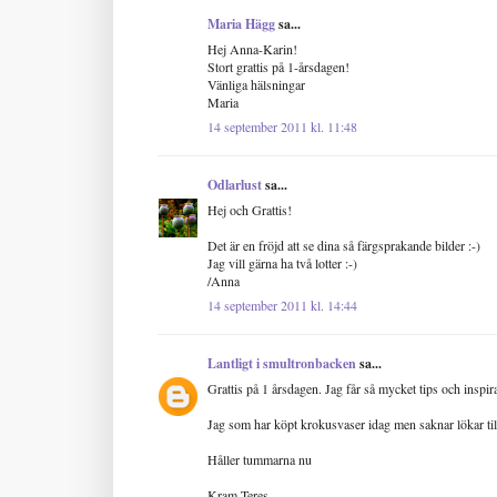
Maria Hägg
sa...
Hej Anna-Karin!
Stort grattis på 1-årsdagen!
Vänliga hälsningar
Maria
14 september 2011 kl. 11:48
Odlarlust
sa...
Hej och Grattis!
Det är en fröjd att se dina så färgsprakande bilder :-)
Jag vill gärna ha två lotter :-)
/Anna
14 september 2011 kl. 14:44
Lantligt i smultronbacken
sa...
Grattis på 1 årsdagen. Jag får så mycket tips och inspir
Jag som har köpt krokusvaser idag men saknar lökar till 
Håller tummarna nu
Kram Teres