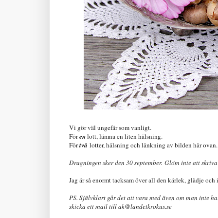
Vi gör väl ungefär som vanligt.
För
en
lott, lämna en liten hälsning.
För
två
lotter, hälsning och länkning av bilden här ovan.
Dragningen sker den 30 september. Glöm inte att skriva 
Jag är så enormt tacksam över all den kärlek, glädje och i
PS. Självklart går det att vara med även om man inte 
skicka ett mail till ak@landetkrokus.se