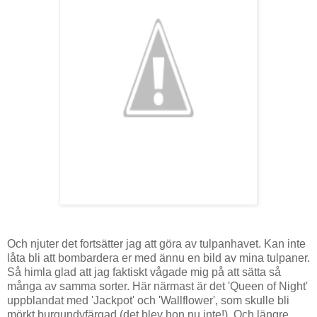
Och njuter det fortsätter jag att göra av tulpanhavet. Kan inte
låta bli att bombardera er med ännu en bild av mina tulpaner.
Så himla glad att jag faktiskt vågade mig på att sätta så
många av samma sorter. Här närmast är det 'Queen of Night'
uppblandat med 'Jackpot' och 'Wallflower', som skulle bli
mörkt burgundyfärgad (det blev hon nu inte!). Och längre