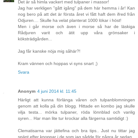
Det är så himla vackert med tulpaner i massor!
Jag har verkligen "gått igång" på dem här hemma i år! Kan
nog bero på att det är första året vi fått haft dem ifred från
Odjuren.... Skulle ha velat planterat 1000 lökar i höst!
Men i går morse och även i morse så har de läskiga
Rådjuren varit och ätit upp våra grönsaker i
köksträdgården...
Jag får kanske nöja mig såhär?!
Kram vännen och hoppas vi syns snart ;)
Svara
Anonym
4 juni 2014 kl. 11:45
Härligt att kunna förlänga våren och tulpanblomningen
genom att kolla på din blogg. Hittade en kombo jag skulle
vilja testa... mörka tulpaner, röda lönnblad och vanlig
syren... Har man lite tur krockar alla färgerna samtidigt :)
Clematisarna var jättefina och bra tips.. Just nu tittar jag
spänt efter knoppar i de som jag sådde för några år sedan.