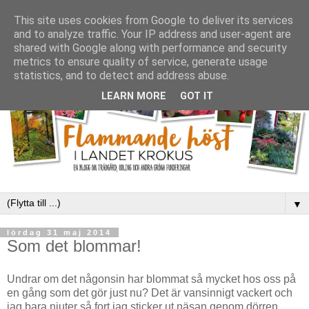
This site uses cookies from Google to deliver its services
and to analyze traffic. Your IP address and user-agent are
shared with Google along with performance and security
metrics to ensure quality of service, generate usage
statistics, and to detect and address abuse.
LEARN MORE
GOT IT
▼
lördag 31 maj 2014
Som det blommar!
Undrar om det någonsin har blommat så mycket hos oss på
en gång som det gör just nu? Det är vansinnigt vackert och
jag bara njuter så fort jag sticker ut näsan genom dörren.