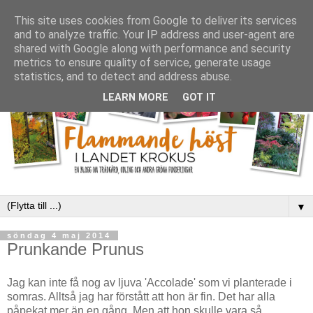
This site uses cookies from Google to deliver its services
and to analyze traffic. Your IP address and user-agent are
shared with Google along with performance and security
metrics to ensure quality of service, generate usage
statistics, and to detect and address abuse.
LEARN MORE
GOT IT
▼
söndag 4 maj 2014
Prunkande Prunus
Jag kan inte få nog av ljuva 'Accolade' som vi planterade i
somras. Alltså jag har förstått att hon är fin. Det har alla
påpekat mer än en gång. Men att hon skulle vara så