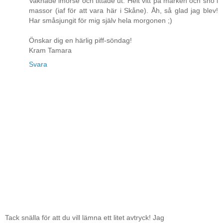
Vaknade imorse och tittade ut. Helt vitt på marken och snö i
massor (iaf för att vara här i Skåne). Åh, så glad jag blev!
Har småsjungit för mig själv hela morgonen ;)
Önskar dig en härlig piff-söndag!
Kram Tamara
Svara
Tack snälla för att du vill lämna ett litet avtryck! Jag