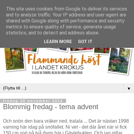
This site uses cookies from Google to deliver its services
and to analyze traffic. Your IP address and user-agent are
shared with Google along with performance and security
metrics to ensure quality of service, generate usage
statistics, and to detect and address abuse.
LEARN MORE
GOT IT
▼
fredag 30 november 2012
Blommig fredag - tema advent
Och snön den bara vräker ned, tralala ... Det är nästan 1998
varning här idag på snöfallet. Ni vet - det där året när vi fick
150 cm snö på två dygn här i Gävlebukten. Och jag gillar,