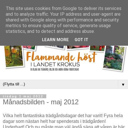
This site uses cookies from Google to deliver its services
and to analyze traffic. Your IP address and user-agent are
shared with Google along with performance and security
metrics to ensure quality of service, generate usage
statistics, and to detect and address abuse.
LEARN MORE
GOT IT
▼
tisdag 1 maj 2012
Månadsbilden - maj 2012
Vilka helt fantastiska trädgårdsdagar det har varit! Fyra hela
dagar som nästan helt har spenderats i trädgården!
Underbart! Och nu måste man väl ändå säga att våren är här