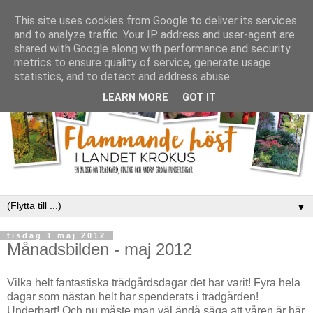
This site uses cookies from Google to deliver its services
and to analyze traffic. Your IP address and user-agent are
shared with Google along with performance and security
metrics to ensure quality of service, generate usage
statistics, and to detect and address abuse.
LEARN MORE
GOT IT
▼
tisdag 1 maj 2012
Månadsbilden - maj 2012
Vilka helt fantastiska trädgårdsdagar det har varit! Fyra hela
dagar som nästan helt har spenderats i trädgården!
Underbart! Och nu måste man väl ändå säga att våren är här