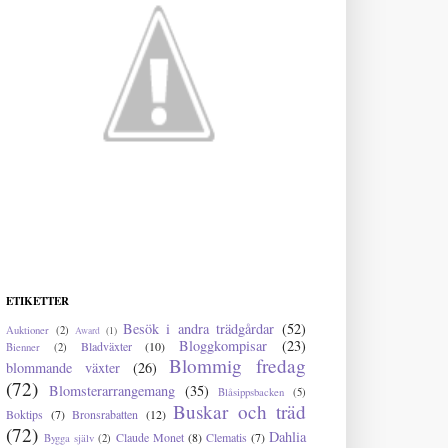
ETIKETTER
Besök i andra trädgårdar
(52)
Auktioner
(2)
Award
(1)
Bloggkompisar
(23)
Bladväxter
(10)
Bienner
(2)
Blommig fredag
blommande växter
(26)
(72)
Blomsterarrangemang
(35)
Blåsippsbacken
(5)
Buskar och träd
Boktips
(7)
Bronsrabatten
(12)
(72)
Dahlia
Claude Monet
(8)
Clematis
(7)
Bygga själv
(2)