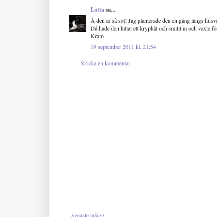
Lotta
sa...
Å den är så söt! Jag planterade den en gång längs husväg
Då hade den hittat ett kryphål och smitit in och växte fö
Kram
19 september 2011 kl. 21:54
Skicka en kommentar
Senaste inlägg