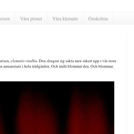
rosor
Våra pioner
Våra klematis
Önskelista
atisen,
clematis vitalba.
Den slingrar sig sakta men säkert upp i vår stora
ågon annanstans i hela trädgården. Och ändå blommar den. Och blommar.