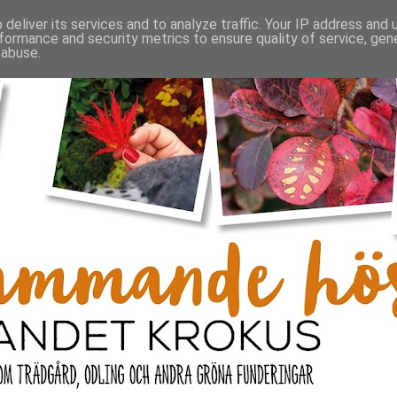
deliver its services and to analyze traffic. Your IP address and
formance and security metrics to ensure quality of service, ge
 abuse.