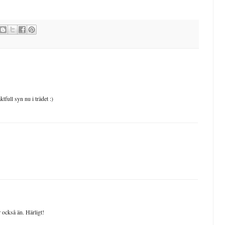
full syn nu i trädet :)
också än. Härligt!