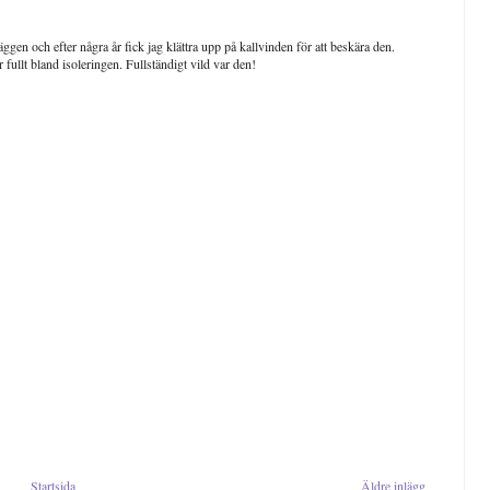
gen och efter några år fick jag klättra upp på kallvinden för att beskära den.
r fullt bland isoleringen. Fullständigt vild var den!
Startsida
Äldre inlägg