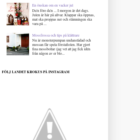
En önskan om en vacker jul
Da'n före da'n ... I morgon är det dags.
Julen är här på allvar. Klappar ska öppnas,
mat ska proppas ner och stämningen ska
vara på ...
Mossfrossa och tips på klättrare
Nu är monsterpumpan undanstädad och
mossan får spela förstafiolen. Har gjort
fina mossbollar (jag vet att jag fick idén
från någon av er blo...
FÖLJ LANDET KROKUS PÅ INSTAGRAM