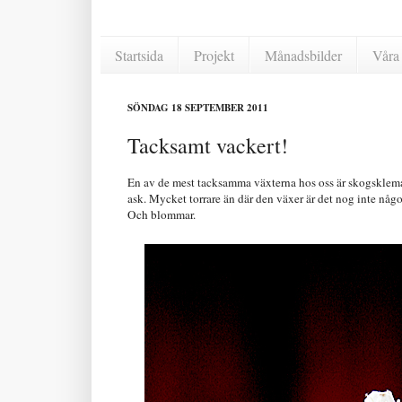
Startsida
Projekt
Månadsbilder
Våra 
SÖNDAG 18 SEPTEMBER 2011
Tacksamt vackert!
En av de mest tacksamma växterna hos oss är skogsklem
ask. Mycket torrare än där den växer är det nog inte n
Och blommar.