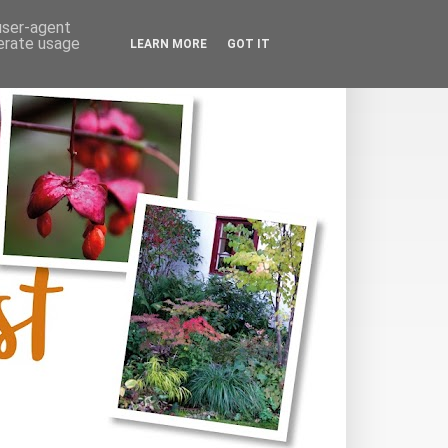
 user-agent
nerate usage
LEARN MORE
GOT IT