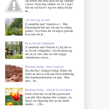
Jag trodde inte mina ögon när jag vaknade
i morse. Prick hela världen var vit. I maj?!
Här ute vid havet?! Jag tror aldrig det har
hä...
I år satsar jag på snitt
[I samarbete med Impecta.se ] Min
köksträdgård blir mer och mer en cutting
garden. Visst finns det väl någon grönsak
kvar men det är...
En ny favorit i trädgården
[I samarbete med Växtzon 4 ] Jag har en
ny favorit i trädgården. Och då menar jag
inte en ny växt, eller ens den snygga
vattentunnan som ja...
Blommig fredag - tema övergiven
Hej alla fina! Äntligen fredag! Känns lite
fräckt att skriva så då min första heltidsdag
efter handoperationerna var igår... Men
men... fre...
Blommig fredag - tema de fyra årstiderna
Oooh så kul det var att kika genom året
som gått. Men längtan efter sommar, sol,
färger och fågelsång blev ju inte direkt
mindre ... ;) Hu...