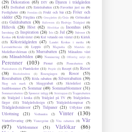
(29)
Dekoration
(63)
Djuren i trädgården
DIY
(8)
(43)
Doftrabatt
(15)
Entrérabatten
(13)
Favoriter just nu
(9)
Fröer och
Festligheter
(18)
Frukt och bär
(12)
Formlära
(1)
sådder
(52)
Färglära
(15)
Grönsaker
Gräs
(6)
Grusgården
(1)
Guldrabatten
(30)
(11)
Hedvigs Trädgård
(6)
Halloween
(1)
Hillevik
(28)
Höst
(62)
Inomhus
(43)
Höstlökar
(1)
Inspiration
(24)
Jul
(29)
Inredning
(2)
Iris
(2)
Julrosor
(3)
Krukväxter
(14)
Kul vetande om växter
(11)
Kärlek
Krokus
(4)
Köksträdgården
(47)
(13)
Landet Krokus i media
(4)
Loppis
(17)
Lavendelbersån
(4)
Magnolia
(2)
Mandala
(1)
Murrabatten
(23)
Medelhavshörnan
(13)
Månadens växt
Månadsbilden
(46)
(16)
Nominering
(2)
Offentlig miljö
(1)
Perenner
(103)
Pioner
(13)
Pionrabatten
(5)
Resor
Plantskolor
(11)
Recept
(13)
Plankrabatten
(1)
Projekt
(1)
(38)
Rosor
(53)
Rosengången
(6)
Rhododendron
(1)
Rosrabatten
(33)
Silverrabatten
(39)
Röda rabatten
(8)
Skuggrabatt
(15)
Skördefest
(12)
Skog och mark
(3)
Sommar
(49)
Sommarblommor
(31)
Snittblommor
(7)
Sommarrabatten
(2)
Sponsrat inlägg
(4)
Trapprabatten
Stentrappan
(1)
Trädgård i kruka
(13)
Trädgård på TV
(9)
Trädgårdens
(6)
färger
(11)
Trädgårdsdesign
(17)
Trädgårdskompisar
(7)
Trädgårdsmässor
(27)
Tulpaner
(21)
Utflykter
(18)
Vinter
(130)
Utlottning
(21)
Vedlunden
(2)
Vår
Vinterförvaring
(19)
Vintergrönt
(2)
Vita rabatten
(4)
(97)
Vårlökar
(86)
Vårblommor
(51)