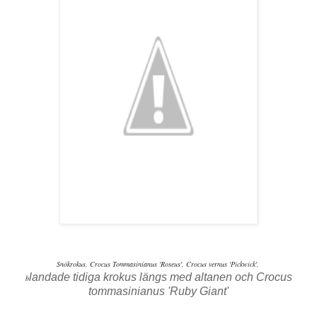
Snökrokus, Crocus Tommasinianus 'Roseus',
Crocus vernus 'Pickwick',
landade tidiga krokus längs med altanen och Crocus
b
tommasinianus 'Ruby Giant'