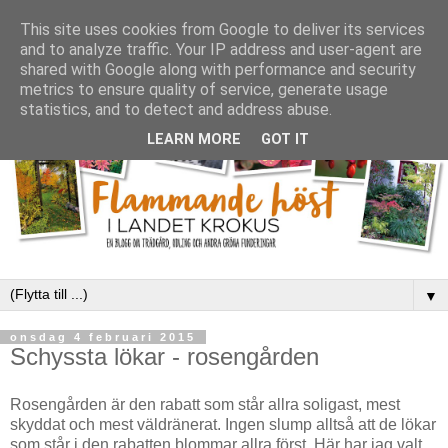
This site uses cookies from Google to deliver its services
and to analyze traffic. Your IP address and user-agent are
shared with Google along with performance and security
metrics to ensure quality of service, generate usage
statistics, and to detect and address abuse.
LEARN MORE
GOT IT
▼
onsdag 4 februari 2015
Schyssta lökar - rosengården
Rosengården är den rabatt som står allra soligast, mest
skyddat och mest väldränerat. Ingen slump alltså att de lökar
som står i den rabatten blommar allra först. Här har jag valt