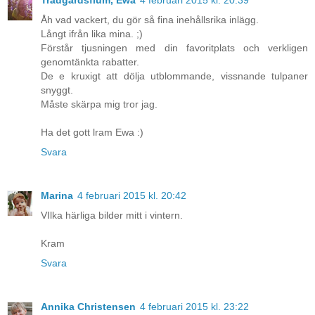
Trädgårdsflum, Ewa
4 februari 2015 kl. 20:39
Åh vad vackert, du gör så fina inehållsrika inlägg.
Långt ifrån lika mina. ;)
Förstår tjusningen med din favoritplats och verkligen
genomtänkta rabatter.
De e kruxigt att dölja utblommande, vissnande tulpaner
snyggt.
Måste skärpa mig tror jag.
Ha det gott lram Ewa :)
Svara
Marina
4 februari 2015 kl. 20:42
VIlka härliga bilder mitt i vintern.
Kram
Svara
Annika Christensen
4 februari 2015 kl. 23:22