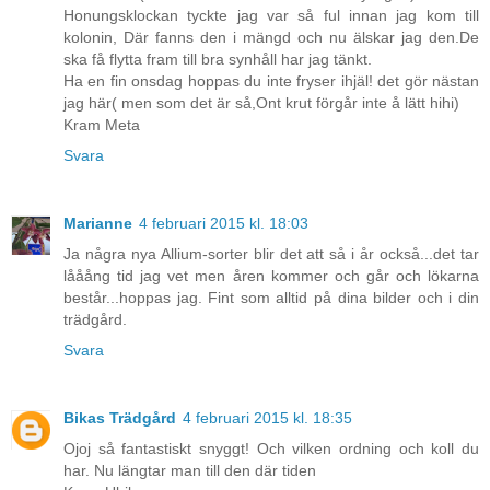
Honungsklockan tyckte jag var så ful innan jag kom till
kolonin, Där fanns den i mängd och nu älskar jag den.De
ska få flytta fram till bra synhåll har jag tänkt.
Ha en fin onsdag hoppas du inte fryser ihjäl! det gör nästan
jag här( men som det är så,Ont krut förgår inte å lätt hihi)
Kram Meta
Svara
Marianne
4 februari 2015 kl. 18:03
Ja några nya Allium-sorter blir det att så i år också...det tar
lååång tid jag vet men åren kommer och går och lökarna
består...hoppas jag. Fint som alltid på dina bilder och i din
trädgård.
Svara
Bikas Trädgård
4 februari 2015 kl. 18:35
Ojoj så fantastiskt snyggt! Och vilken ordning och koll du
har. Nu längtar man till den där tiden