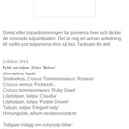
Direkt efter tulpanblomningen tar pionerna över och täcker
de vissnade tulpanbladen. Det är nog en annan anledning
till varför just tulpanerna trivs så bra. Tacksam för det!
Löklista 2014
Fylld, sen tulpan,
Tulipa
’Belicia’
Allium amplectens
'Graceful'
Snökrokus,
Crocus Tommasinianus
'Roseus'
Crocus vernus
'Pickwick',
Crocus tommasinianus
'Ruby Giant'
Liljetulpan,
tulipa
'Claudia'
Liljetulpan,
tulipa
'Purple Dream'
Tulpan,
tulipa
'Elegant lady'
Honungslök,
a
llium nectaroscordum
Tidigare inlägg om schyssta lökar: