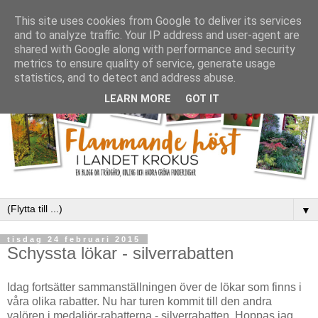
This site uses cookies from Google to deliver its services
and to analyze traffic. Your IP address and user-agent are
shared with Google along with performance and security
metrics to ensure quality of service, generate usage
statistics, and to detect and address abuse.
LEARN MORE
GOT IT
▼
tisdag 24 februari 2015
Schyssta lökar - silverrabatten
Idag fortsätter sammanställningen över de lökar som finns i
våra olika rabatter. Nu har turen kommit till den andra
valören i medaljör-rabatterna - silverrabatten. Hoppas jag