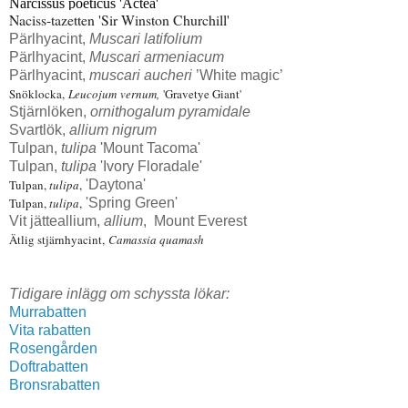
Narcissus poëticus 'Actea'
Naciss-tazetten 'Sir Winston Churchill'
Pärlhyacint,
Muscari latifolium
Pärlhyacint,
Muscari armeniacum
Pärlhyacint,
muscari aucheri
’White magic’
Snöklocka,
Leucojum vernum,
'Gravetye Giant'
Stjärnlöken,
ornithogalum pyramidale
Svartlök,
allium nigrum
Tulpan,
tulipa
'Mount Tacoma'
Tulpan,
tulipa
'Ivory Floradale'
Tulpan,
tulipa
,
'Daytona'
Tulpan,
tulipa
,
'Spring Green'
Vit jätteallium,
allium
, Mount Everest
Ätlig stjärnhyacint,
Camassia quamash
Tidigare inlägg om schyssta lökar:
Murrabatten
Vita rabatten
Rosengården
Doftrabatten
Bronsrabatten