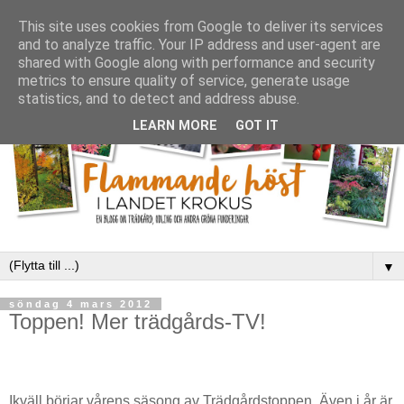
This site uses cookies from Google to deliver its services
and to analyze traffic. Your IP address and user-agent are
shared with Google along with performance and security
metrics to ensure quality of service, generate usage
statistics, and to detect and address abuse.
LEARN MORE
GOT IT
▼
söndag 4 mars 2012
Toppen! Mer trädgårds-TV!
Ikväll börjar vårens säsong av Trädgårdstoppen. Även i år är