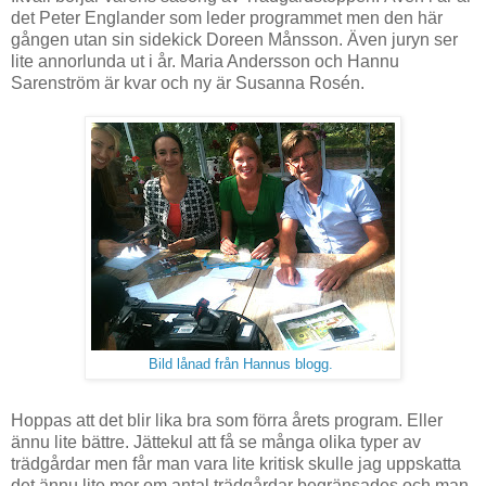
det Peter Englander som leder programmet men den här
gången utan sin sidekick Doreen Månsson. Även juryn ser
lite annorlunda ut i år. Maria Andersson och Hannu
Sarenström är kvar och ny är Susanna Rosén.
Bild lånad från Hannus blogg.
Hoppas att det blir lika bra som förra årets program. Eller
ännu lite bättre. Jättekul att få se många olika typer av
trädgårdar men får man vara lite kritisk skulle jag uppskatta
det ännu lite mer om antal trädgårdar begränsades och man