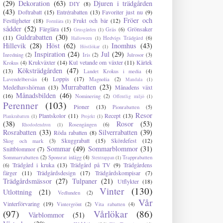
(29)
Dekoration
(63)
Djuren i trädgården
DIY
(8)
(43)
Doftrabatt
(15)
Entrérabatten
(13)
Favoriter just nu
(9)
Fröer och
Festligheter
(18)
Frukt och bär
(12)
Formlära
(1)
sådder
(52)
Färglära
(15)
Grönsaker
Gräs
(6)
Grusgården
(1)
Guldrabatten
(30)
(11)
Hedvigs Trädgård
(6)
Halloween
(1)
Hillevik
(28)
Höst
(62)
Inomhus
(43)
Höstlökar
(1)
Inspiration
(24)
Jul
(29)
Inredning
(2)
Iris
(2)
Julrosor
(3)
Krukväxter
(14)
Kul vetande om växter
(11)
Kärlek
Krokus
(4)
Köksträdgården
(47)
(13)
Landet Krokus i media
(4)
Loppis
(17)
Lavendelbersån
(4)
Magnolia
(2)
Mandala
(1)
Murrabatten
(23)
Medelhavshörnan
(13)
Månadens växt
Månadsbilden
(46)
(16)
Nominering
(2)
Offentlig miljö
(1)
Perenner
(103)
Pioner
(13)
Pionrabatten
(5)
Resor
Plantskolor
(11)
Recept
(13)
Plankrabatten
(1)
Projekt
(1)
(38)
Rosor
(53)
Rosengången
(6)
Rhododendron
(1)
Rosrabatten
(33)
Silverrabatten
(39)
Röda rabatten
(8)
Skuggrabatt
(15)
Skördefest
(12)
Skog och mark
(3)
Sommar
(49)
Sommarblommor
(31)
Snittblommor
(7)
Sommarrabatten
(2)
Sponsrat inlägg
(4)
Trapprabatten
Stentrappan
(1)
Trädgård i kruka
(13)
Trädgård på TV
(9)
Trädgårdens
(6)
färger
(11)
Trädgårdsdesign
(17)
Trädgårdskompisar
(7)
Trädgårdsmässor
(27)
Tulpaner
(21)
Utflykter
(18)
Vinter
(130)
Utlottning
(21)
Vedlunden
(2)
Vår
Vinterförvaring
(19)
Vintergrönt
(2)
Vita rabatten
(4)
(97)
Vårlökar
(86)
Vårblommor
(51)