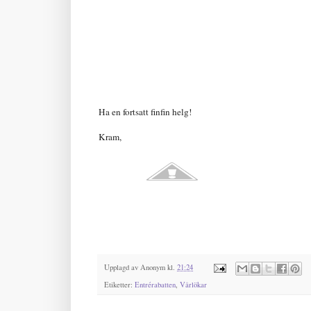
Ha en fortsatt finfin helg!
Kram,
Upplagd av
Anonym
kl.
21:24
Etiketter:
Entrérabatten
,
Vårlökar