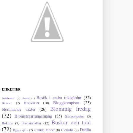
ETIKETTER
Besök i andra trädgårdar
(52)
Auktioner
(2)
Award
(1)
Bloggkompisar
(23)
Bladväxter
(10)
Bienner
(2)
Blommig fredag
blommande växter
(26)
(72)
Blomsterarrangemang
(35)
Blåsippsbacken
(5)
Buskar och träd
Boktips
(7)
Bronsrabatten
(12)
(72)
Dahlia
Claude Monet
(8)
Clematis
(7)
Bygga själv
(2)