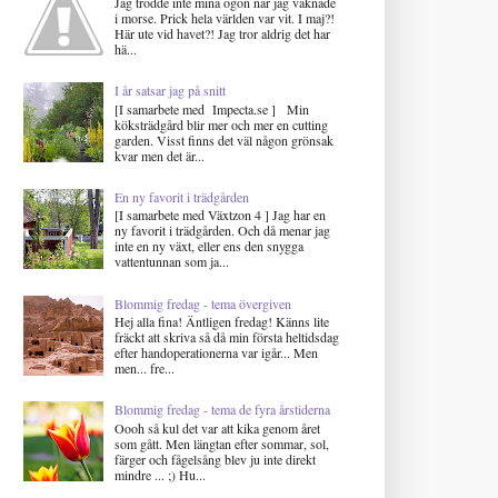
Jag trodde inte mina ögon när jag vaknade
i morse. Prick hela världen var vit. I maj?!
Här ute vid havet?! Jag tror aldrig det har
hä...
I år satsar jag på snitt
[I samarbete med Impecta.se ] Min
köksträdgård blir mer och mer en cutting
garden. Visst finns det väl någon grönsak
kvar men det är...
En ny favorit i trädgården
[I samarbete med Växtzon 4 ] Jag har en
ny favorit i trädgården. Och då menar jag
inte en ny växt, eller ens den snygga
vattentunnan som ja...
Blommig fredag - tema övergiven
Hej alla fina! Äntligen fredag! Känns lite
fräckt att skriva så då min första heltidsdag
efter handoperationerna var igår... Men
men... fre...
Blommig fredag - tema de fyra årstiderna
Oooh så kul det var att kika genom året
som gått. Men längtan efter sommar, sol,
färger och fågelsång blev ju inte direkt
mindre ... ;) Hu...