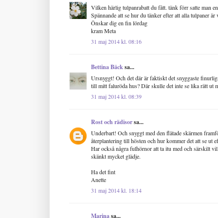
Vilken härlig tulpanrabatt du fått. tänk förr satte man e
Spännande att se hur du tänker efter att alla tulpaner är 
Önskar dig en fin lördag
kram Meta
31 maj 2014 kl. 08:16
Bettina Bäck
sa...
Ursnyggt! Och det där är faktiskt det snyggaste finurli
till mitt faluröda hus? Där skulle det inte se lika rätt u
31 maj 2014 kl. 08:39
Rost och rädisor
sa...
Underbart! Och snyggt med den flätade skärmen framför
återplantering till hösten och hur kommer det att se ut 
Har också några fulhörnor att ta itu med och särskilt vil
skänkt mycket glädje.
Ha det fint
Anette
31 maj 2014 kl. 18:14
Marina
sa...