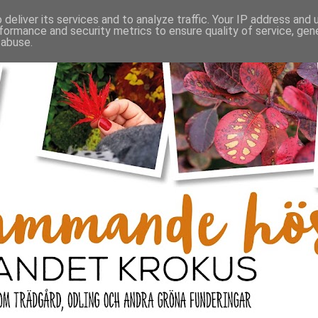
deliver its services and to analyze traffic. Your IP address and
formance and security metrics to ensure quality of service, ge
 abuse.