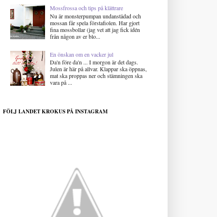
Mossfrossa och tips på klättrare
Nu är monsterpumpan undanstädad och
mossan får spela förstafiolen. Har gjort
fina mossbollar (jag vet att jag fick idén
från någon av er blo...
En önskan om en vacker jul
Da'n före da'n ... I morgon är det dags.
Julen är här på allvar. Klappar ska öppnas,
mat ska proppas ner och stämningen ska
vara på ...
FÖLJ LANDET KROKUS PÅ INSTAGRAM