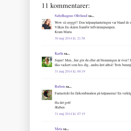
11 kommentarer:
Sabelhagens Olivlund
sa...
Wow så snyggt!! Den tulpanplanteringen var bland de sny
Vilken fin skärm framför luftvärmepumpen.
Kram Maria
30 maj 2014 kl. 21:58
Karla
sa...
Super! Men...hur gör du efter att blomningen är över? J
lika vackert som hos dig...andra året alltså! Trots benm
31 maj 2014 kl. 00:19
Ruben
sa...
Fantastiskt fin färkombination på tulpanerna! En verkli
Ha det gott!
/Ruben
31 maj 2014 kl. 07:19
Meta
sa...