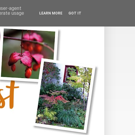
 user-agent
nerate usage
LEARN MORE
GOT IT