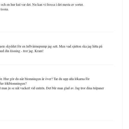
n och en hur kul var det. Nu kan vi frossa i det mesta av sorter.
vissna.
gaste skyddet för en luftvärmepump jag sett. Men vad sjutton ska jag hitta på
t med din lösning - tror jag. Kram!
. Hur gör du när blomningen är över? Tar du upp alla lökarna för
efter lökblomningen?
l man ju se nåt vackert vid entrén. Det blir man glad av. Jag tror dina tulpaner