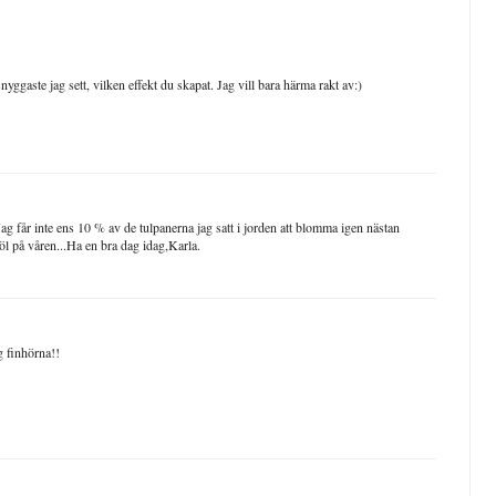
ggaste jag sett, vilken effekt du skapat. Jag vill bara härma rakt av:)
ag får inte ens 10 % av de tulpanerna jag satt i jorden att blomma igen nästan
jöl på våren...Ha en bra dag idag,Karla.
g finhörna!!