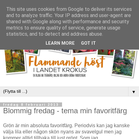
This site uses cookies from Google to deliver its services
and to analyze traffic. Your IP address and user-agent are
shared with Google along with performance and security
metrics to ensure quality of service, generate usage
statistics, and to detect and address abuse.
LEARN MORE
GOT IT
▼
fredag 8 februari 2013
Blommig fredag - tema min favoritfärg
Grön är min absoluta favoritfärg. Periodvis kan jag kanske
välja lila eller någon skön nyans av svavelgul men jag
kommer alltid tillbaka till just grönt. Som jag