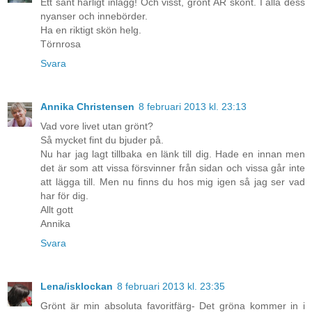
Ett sånt härligt inlägg! Och visst, grönt ÄR skönt. I alla dess
nyanser och innebörder.
Ha en riktigt skön helg.
Törnrosa
Svara
Annika Christensen
8 februari 2013 kl. 23:13
Vad vore livet utan grönt?
Så mycket fint du bjuder på.
Nu har jag lagt tillbaka en länk till dig. Hade en innan men
det är som att vissa försvinner från sidan och vissa går inte
att lägga till. Men nu finns du hos mig igen så jag ser vad
har för dig.
Allt gott
Annika
Svara
Lena/isklockan
8 februari 2013 kl. 23:35
Grönt är min absoluta favoritfärg- Det gröna kommer in i