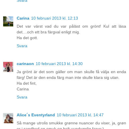
Svara
Carina
10 februari 2013 kl. 12:13
Det var värst vad du var påläst om grönt! Kul att läsa
det....och ett bra färgval enligt mig.
Ha det gott.
Svara
carinaon
10 februari 2013 kl. 14:30
Ja grönt är det som gäller om man skulle få välja en enda
färg! Det är den enda färg man inte skulle klara sig utan.
Ha det fint,
Carina
Svara
Alice´s Eventyrland
10 februari 2013 kl. 14:47
Så mange utrolis smukke grønne nuancer du viser, ja, grøn
er i sandhed en smuk og helt uundværlig farve:)