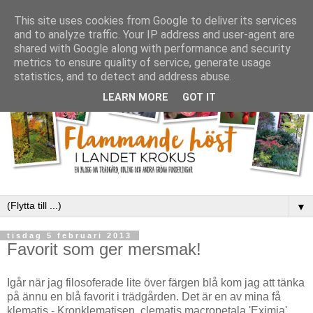
This site uses cookies from Google to deliver its services
and to analyze traffic. Your IP address and user-agent are
shared with Google along with performance and security
metrics to ensure quality of service, generate usage
statistics, and to detect and address abuse.
LEARN MORE
GOT IT
▼
tisdag 5 februari 2013
Favorit som ger mersmak!
Igår när jag filosoferade lite över färgen blå kom jag att tänka
på ännu en blå favorit i trädgården. Det är en av mina få
klematis - Kronklematisen, clematis macropetala 'Eximia'.