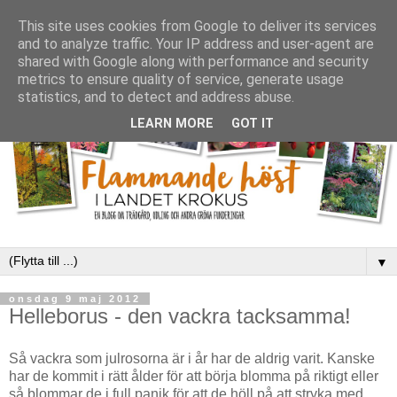
This site uses cookies from Google to deliver its services
and to analyze traffic. Your IP address and user-agent are
shared with Google along with performance and security
metrics to ensure quality of service, generate usage
statistics, and to detect and address abuse.
LEARN MORE
GOT IT
▼
onsdag 9 maj 2012
Helleborus - den vackra tacksamma!
Så vackra som julrosorna är i år har de aldrig varit. Kanske
har de kommit i rätt ålder för att börja blomma på riktigt eller
så blommar de i full panik för att de höll på att stryka med