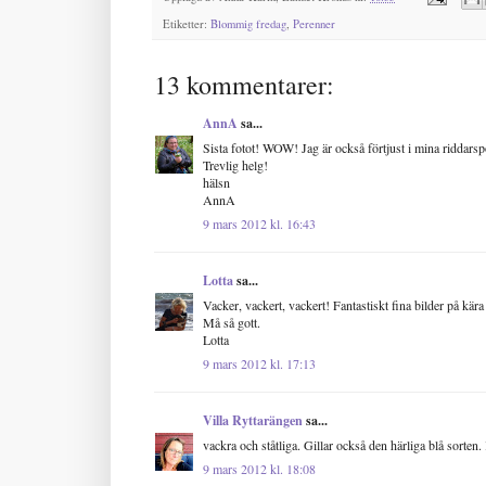
Etiketter:
Blommig fredag
,
Perenner
13 kommentarer:
AnnA
sa...
Sista fotot! WOW! Jag är också förtjust i mina riddarspo
Trevlig helg!
hälsn
AnnA
9 mars 2012 kl. 16:43
Lotta
sa...
Vacker, vackert, vackert! Fantastiskt fina bilder på kär
Må så gott.
Lotta
9 mars 2012 kl. 17:13
Villa Ryttarängen
sa...
vackra och ståtliga. Gillar också den härliga blå sorten
9 mars 2012 kl. 18:08