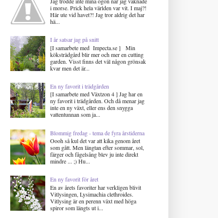
Jag trodde inte mina ögon när jag vaknade
i morse. Prick hela världen var vit. I maj?!
Här ute vid havet?! Jag tror aldrig det har
hä...
I år satsar jag på snitt
[I samarbete med Impecta.se ] Min
köksträdgård blir mer och mer en cutting
garden. Visst finns det väl någon grönsak
kvar men det är...
En ny favorit i trädgården
[I samarbete med Växtzon 4 ] Jag har en
ny favorit i trädgården. Och då menar jag
inte en ny växt, eller ens den snygga
vattentunnan som ja...
Blommig fredag - tema de fyra årstiderna
Oooh så kul det var att kika genom året
som gått. Men längtan efter sommar, sol,
färger och fågelsång blev ju inte direkt
mindre ... ;) Hu...
En ny favorit för året
En av årets favoriter har verkligen blivit
Vitlysingen, Lysimachia clethroides.
Vitlysing är en perenn växt med höga
spiror som längts ut i...