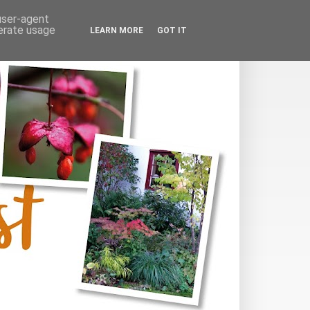
 user-agent
nerate usage
LEARN MORE
GOT IT