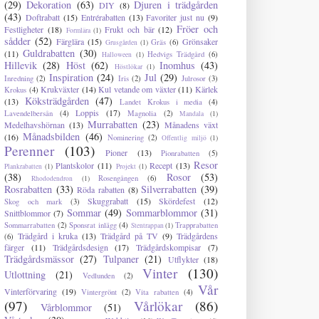
(29)
Dekoration
(63)
Djuren i trädgården
DIY
(8)
(43)
Doftrabatt
(15)
Entrérabatten
(13)
Favoriter just nu
(9)
Fröer och
Festligheter
(18)
Frukt och bär
(12)
Formlära
(1)
sådder
(52)
Färglära
(15)
Grönsaker
Gräs
(6)
Grusgården
(1)
Guldrabatten
(30)
(11)
Hedvigs Trädgård
(6)
Halloween
(1)
Hillevik
(28)
Höst
(62)
Inomhus
(43)
Höstlökar
(1)
Inspiration
(24)
Jul
(29)
Inredning
(2)
Iris
(2)
Julrosor
(3)
Krukväxter
(14)
Kul vetande om växter
(11)
Kärlek
Krokus
(4)
Köksträdgården
(47)
(13)
Landet Krokus i media
(4)
Loppis
(17)
Lavendelbersån
(4)
Magnolia
(2)
Mandala
(1)
Murrabatten
(23)
Medelhavshörnan
(13)
Månadens växt
Månadsbilden
(46)
(16)
Nominering
(2)
Offentlig miljö
(1)
Perenner
(103)
Pioner
(13)
Pionrabatten
(5)
Resor
Plantskolor
(11)
Recept
(13)
Plankrabatten
(1)
Projekt
(1)
(38)
Rosor
(53)
Rosengången
(6)
Rhododendron
(1)
Rosrabatten
(33)
Silverrabatten
(39)
Röda rabatten
(8)
Skuggrabatt
(15)
Skördefest
(12)
Skog och mark
(3)
Sommar
(49)
Sommarblommor
(31)
Snittblommor
(7)
Sommarrabatten
(2)
Sponsrat inlägg
(4)
Trapprabatten
Stentrappan
(1)
Trädgård i kruka
(13)
Trädgård på TV
(9)
Trädgårdens
(6)
färger
(11)
Trädgårdsdesign
(17)
Trädgårdskompisar
(7)
Trädgårdsmässor
(27)
Tulpaner
(21)
Utflykter
(18)
Vinter
(130)
Utlottning
(21)
Vedlunden
(2)
Vår
Vinterförvaring
(19)
Vintergrönt
(2)
Vita rabatten
(4)
(97)
Vårlökar
(86)
Vårblommor
(51)