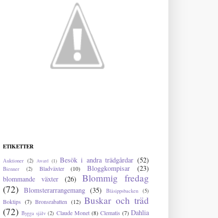
ETIKETTER
Besök i andra trädgårdar
(52)
Auktioner
(2)
Award
(1)
Bloggkompisar
(23)
Bladväxter
(10)
Bienner
(2)
Blommig fredag
blommande växter
(26)
(72)
Blomsterarrangemang
(35)
Blåsippsbacken
(5)
Buskar och träd
Boktips
(7)
Bronsrabatten
(12)
(72)
Dahlia
Claude Monet
(8)
Clematis
(7)
Bygga själv
(2)