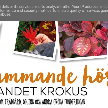
deliver its services and to analyze traffic. Your IP address and
formance and security metrics to ensure quality of service, ge
 abuse.