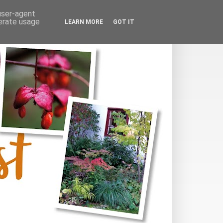
 user-agent
nerate usage
LEARN MORE
GOT IT