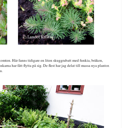
tomten. Här fanns tidigare en liten skuggrabatt med funkia, bräken,
na har fått flytta på sig. De flest har jag delat till massa nya plantor.
a.