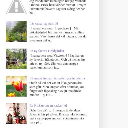
Jag trodde inte mina ögon när jag vaknade
i morse. Prick hela världen var vit. I maj?!
Här ute vid havet?! Jag tror aldrig det har
hä...
I år satsar jag på snitt
[I samarbete med Impecta.se ] Min
köksträdgård blir mer och mer en cutting
garden. Visst finns det väl någon grönsak
kvar men det är...
En ny favorit i trädgården
[I samarbete med Växtzon 4 ] Jag har en
ny favorit i trädgården. Och då menar jag
inte en ny växt, eller ens den snygga
vattentunnan som ja...
Blommig fredag - tema de fyra årstiderna
Oooh så kul det var att kika genom året
som gått. Men längtan efter sommar, sol,
färger och fågelsång blev ju inte direkt
mindre ... ;) Hu...
En önskan om en vacker jul
Da'n före da'n ... I morgon är det dags.
Julen är här på allvar. Klappar ska öppnas,
mat ska proppas ner och stämningen ska
vara på ...