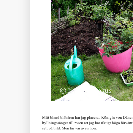
Mitt bland blåbären har jag placerat 'Königin von Dänema
hyllningssånger till rosen att jag har riktigt höga förvän
sett på bild. Men fin var även hon.