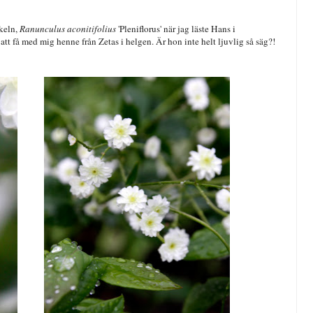
nkeln,
Ranunculus aconitifolius
'Pleniflorus' när jag läste Hans i
t få med mig henne från Zetas i helgen. Är hon inte helt ljuvlig så säg?!