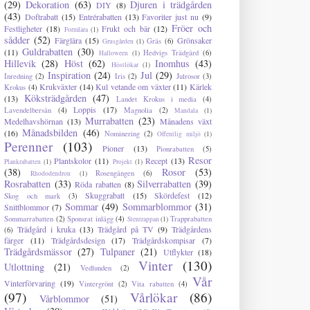
(29)
Dekoration
(63)
Djuren i trädgården
DIY
(8)
(43)
Doftrabatt
(15)
Entrérabatten
(13)
Favoriter just nu
(9)
Fröer och
Festligheter
(18)
Frukt och bär
(12)
Formlära
(1)
sådder
(52)
Färglära
(15)
Grönsaker
Gräs
(6)
Grusgården
(1)
Guldrabatten
(30)
(11)
Hedvigs Trädgård
(6)
Halloween
(1)
Hillevik
(28)
Höst
(62)
Inomhus
(43)
Höstlökar
(1)
Inspiration
(24)
Jul
(29)
Inredning
(2)
Iris
(2)
Julrosor
(3)
Krukväxter
(14)
Kul vetande om växter
(11)
Kärlek
Krokus
(4)
Köksträdgården
(47)
(13)
Landet Krokus i media
(4)
Loppis
(17)
Lavendelbersån
(4)
Magnolia
(2)
Mandala
(1)
Murrabatten
(23)
Medelhavshörnan
(13)
Månadens växt
Månadsbilden
(46)
(16)
Nominering
(2)
Offentlig miljö
(1)
Perenner
(103)
Pioner
(13)
Pionrabatten
(5)
Resor
Plantskolor
(11)
Recept
(13)
Plankrabatten
(1)
Projekt
(1)
(38)
Rosor
(53)
Rosengången
(6)
Rhododendron
(1)
Rosrabatten
(33)
Silverrabatten
(39)
Röda rabatten
(8)
Skuggrabatt
(15)
Skördefest
(12)
Skog och mark
(3)
Sommar
(49)
Sommarblommor
(31)
Snittblommor
(7)
Sommarrabatten
(2)
Sponsrat inlägg
(4)
Trapprabatten
Stentrappan
(1)
Trädgård i kruka
(13)
Trädgård på TV
(9)
Trädgårdens
(6)
färger
(11)
Trädgårdsdesign
(17)
Trädgårdskompisar
(7)
Trädgårdsmässor
(27)
Tulpaner
(21)
Utflykter
(18)
Vinter
(130)
Utlottning
(21)
Vedlunden
(2)
Vår
Vinterförvaring
(19)
Vintergrönt
(2)
Vita rabatten
(4)
(97)
Vårlökar
(86)
Vårblommor
(51)