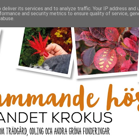
deliver its services and to analyze traffic. Your IP address and
formance and security metrics to ensure quality of service, ge
 abuse.