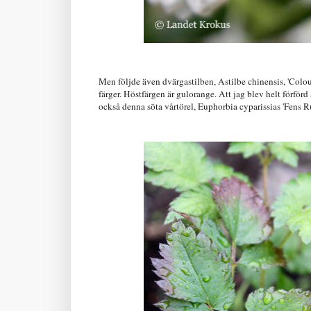
Men följde även dvärgastilben, Astilbe chinensis, 'Colou
färger. Höstfärgen är gulorange. Att jag blev helt förförd
också denna söta vårtörel, Euphorbia cyparissias 'Fens Ruby