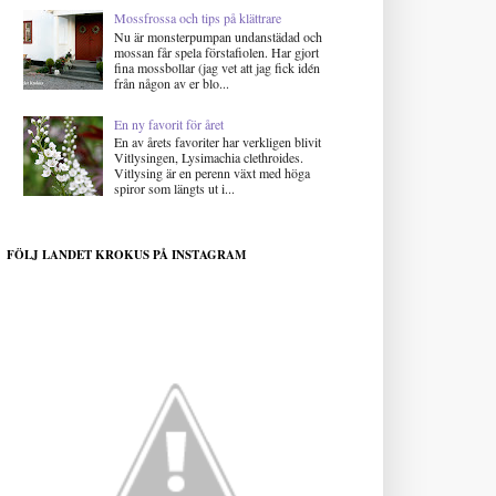
Mossfrossa och tips på klättrare
Nu är monsterpumpan undanstädad och
mossan får spela förstafiolen. Har gjort
fina mossbollar (jag vet att jag fick idén
från någon av er blo...
En ny favorit för året
En av årets favoriter har verkligen blivit
Vitlysingen, Lysimachia clethroides.
Vitlysing är en perenn växt med höga
spiror som längts ut i...
FÖLJ LANDET KROKUS PÅ INSTAGRAM