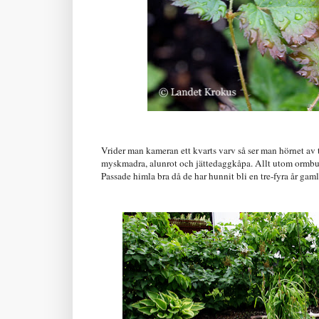
Vrider man kameran ett kvarts varv så ser man hörnet av 
myskmadra, alunrot och jättedaggkåpa. Allt utom ormbunkar
Passade himla bra då de har hunnit bli en tre-fyra år gaml