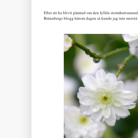
Efter att ha blivit påmind om den fyllda stormhattsranu
Brännbergs blogg härom dagen så kunde jag inte motstå at