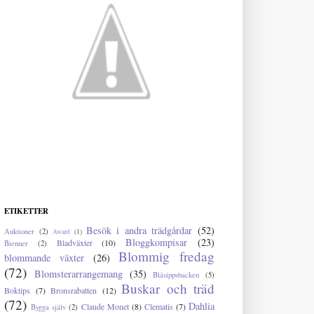
ETIKETTER
Besök i andra trädgårdar
(52)
Auktioner
(2)
Award
(1)
Bloggkompisar
(23)
Bladväxter
(10)
Bienner
(2)
Blommig fredag
blommande växter
(26)
(72)
Blomsterarrangemang
(35)
Blåsippsbacken
(5)
Buskar och träd
Boktips
(7)
Bronsrabatten
(12)
(72)
Dahlia
Claude Monet
(8)
Clematis
(7)
Bygga själv
(2)