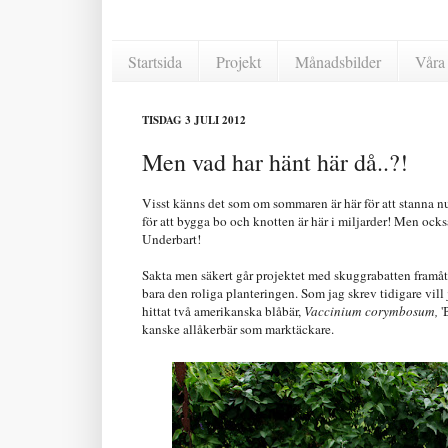
Startsida
Projekt
Månadsbilder
Våra 
TISDAG 3 JULI 2012
Men vad har hänt här då..?!
Visst känns det som om sommaren är här för att stanna n
för att bygga bo och knotten är här i miljarder! Men ock
Underbart!
Sakta men säkert går projektet med skuggrabatten framåt. 
bara den roliga planteringen. Som jag skrev tidigare vill 
hittat två amerikanska blåbär,
Vaccinium corymbosum,
'
kanske allåkerbär som marktäckare.