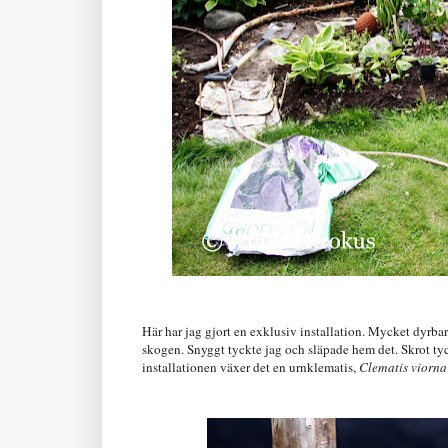
Här har jag gjort en exklusiv installation. Mycket dyrba
skogen. Snyggt tyckte jag och släpade hem det. Skrot tyck
installationen växer det en urnklematis,
Clematis viorna