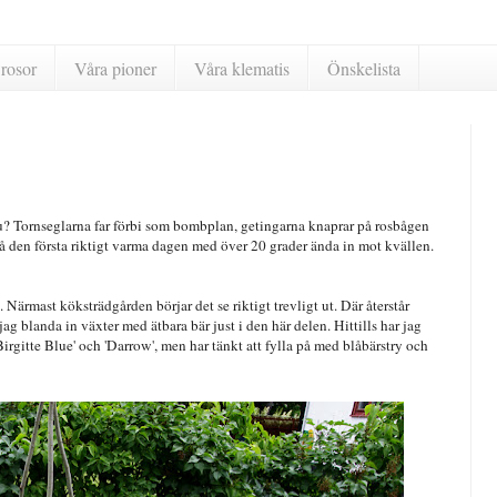
rosor
Våra pioner
Våra klematis
Önskelista
u? Tornseglarna far förbi som bombplan, getingarna knaprar på rosbågen
så den första riktigt varma dagen med över 20 grader ända in mot kvällen.
Närmast köksträdgården börjar det se riktigt trevligt ut. Där återstår
jag blanda in växter med ätbara bär just i den här delen. Hittills har jag
Birgitte Blue' och 'Darrow', men har tänkt att fylla på med blåbärstry och