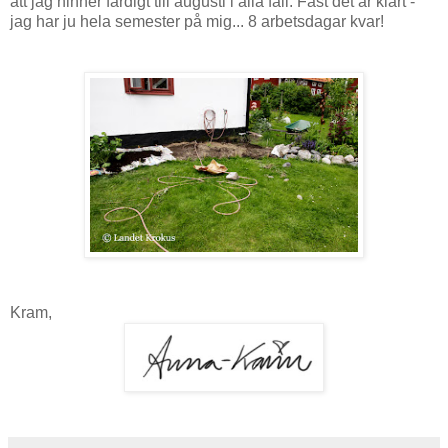
att jag hinner färdigt till augusti i alla fall. Fast det är klart -
jag har ju hela semester på mig... 8 arbetsdagar kvar!
Kram,