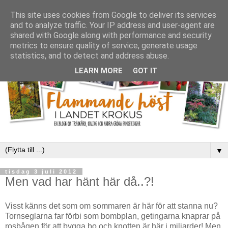
This site uses cookies from Google to deliver its services
and to analyze traffic. Your IP address and user-agent are
shared with Google along with performance and security
metrics to ensure quality of service, generate usage
statistics, and to detect and address abuse.
LEARN MORE
GOT IT
▼
tisdag 3 juli 2012
Men vad har hänt här då..?!
Visst känns det som om sommaren är här för att stanna nu?
Tornseglarna far förbi som bombplan, getingarna knaprar på
rosbågen för att bygga bo och knotten är här i miljarder! Men