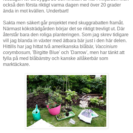
också den första riktigt varma dagen med över 20 grader
ända in mot kvällen. Underbart!
Sakta men säkert går projektet med skuggrabatten framåt.
Närmast köksträdgården börjar det se riktigt trevligt ut. Där
återstår bara den roliga planteringen. Som jag skrev tidigare
vill jag blanda in växter med ätbara bär just i den här delen.
Hittills har jag hittat två amerikanska blåbär,
Vaccinium
corymbosum,
'Birgitte Blue' och 'Darrow', men har tänkt att
fylla på med blåbärstry och kanske allåkerbär som
marktäckare.