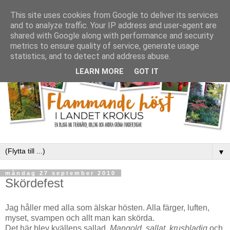
This site uses cookies from Google to deliver its services
and to analyze traffic. Your IP address and user-agent are
shared with Google along with performance and security
metrics to ensure quality of service, generate usage
statistics, and to detect and address abuse.
LEARN MORE
GOT IT
▼
måndag 27 september 2010
Skördefest
Jag håller med alla som älskar hösten. Alla färger, luften,
myset, svampen och allt man kan skörda.
Det här blev kvällens sallad.
Mangold, sallat, krusbladig
och