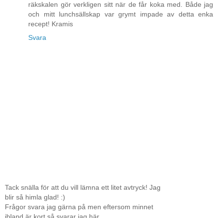
räkskalen gör verkligen sitt när de får koka med. Både jag
och mitt lunchsällskap var grymt impade av detta enka
recept! Kramis
Svara
Tack snälla för att du vill lämna ett litet avtryck! Jag
blir så himla glad! :)
Frågor svara jag gärna på men eftersom minnet
ibland är kort så svarar jag här.