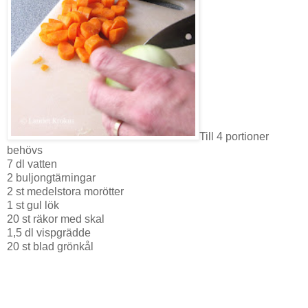
Till 4 portioner
behövs
7 dl vatten
2 buljongtärningar
2 st medelstora morötter
1 st gul lök
20 st räkor med skal
1,5 dl vispgrädde
20 st blad grönkål