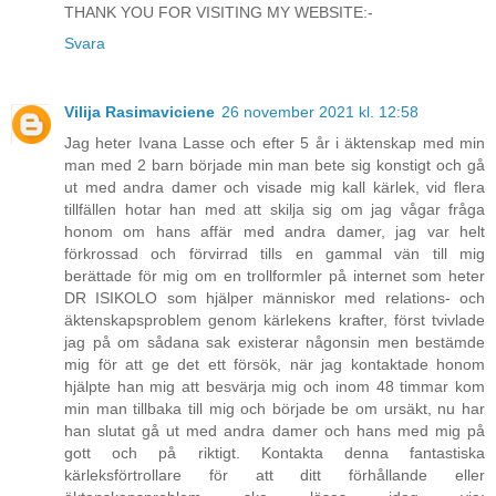
THANK YOU FOR VISITING MY WEBSITE:-
Svara
Vilija Rasimaviciene
26 november 2021 kl. 12:58
Jag heter Ivana Lasse och efter 5 år i äktenskap med min
man med 2 barn började min man bete sig konstigt och gå
ut med andra damer och visade mig kall kärlek, vid flera
tillfällen hotar han med att skilja sig om jag vågar fråga
honom om hans affär med andra damer, jag var helt
förkrossad och förvirrad tills en gammal vän till mig
berättade för mig om en trollformler på internet som heter
DR ISIKOLO som hjälper människor med relations- och
äktenskapsproblem genom kärlekens krafter, först tvivlade
jag på om sådana sak existerar någonsin men bestämde
mig för att ge det ett försök, när jag kontaktade honom
hjälpte han mig att besvärja mig och inom 48 timmar kom
min man tillbaka till mig och började be om ursäkt, nu har
han slutat gå ut med andra damer och hans med mig på
gott och på riktigt. Kontakta denna fantastiska
kärleksförtrollare för att ditt förhållande eller