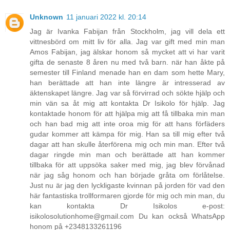
Unknown
11 januari 2022 kl. 20:14
Jag är Ivanka Fabijan från Stockholm, jag vill dela ett
vittnesbörd om mitt liv för alla. Jag var gift med min man
Amos Fabijan, jag älskar honom så mycket att vi har varit
gifta de senaste 8 åren nu med två barn. när han åkte på
semester till Finland menade han en dam som hette Mary,
han berättade att han inte längre är intresserad av
äktenskapet längre. Jag var så förvirrad och sökte hjälp och
min vän sa åt mig att kontakta Dr Isikolo för hjälp. Jag
kontaktade honom för att hjälpa mig att få tillbaka min man
och han bad mig att inte oroa mig för att hans förfäders
gudar kommer att kämpa för mig. Han sa till mig efter två
dagar att han skulle återförena mig och min man. Efter två
dagar ringde min man och berättade att han kommer
tillbaka för att uppsöka saker med mig, jag blev förvånad
när jag såg honom och han började gråta om förlåtelse.
Just nu är jag den lyckligaste kvinnan på jorden för vad den
här fantastiska trollformaren gjorde för mig och min man, du
kan kontakta Dr Isikolos e-post:
isikolosolutionhome@gmail.com Du kan också WhatsApp
honom på +2348133261196