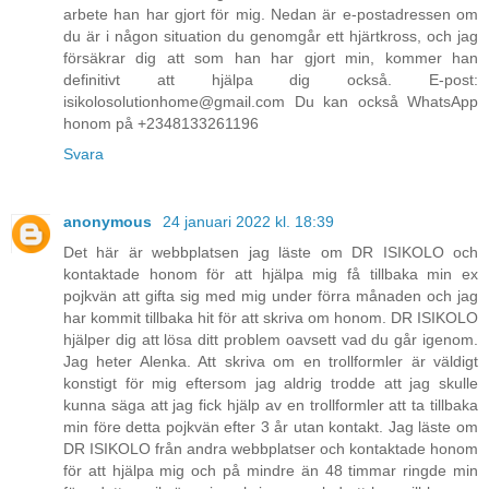
arbete han har gjort för mig. Nedan är e-postadressen om
du är i någon situation du genomgår ett hjärtkross, och jag
försäkrar dig att som han har gjort min, kommer han
definitivt att hjälpa dig också. E-post:
isikolosolutionhome@gmail.com Du kan också WhatsApp
honom på +2348133261196
Svara
anonymous
24 januari 2022 kl. 18:39
Det här är webbplatsen jag läste om DR ISIKOLO och
kontaktade honom för att hjälpa mig få tillbaka min ex
pojkvän att gifta sig med mig under förra månaden och jag
har kommit tillbaka hit för att skriva om honom. DR ISIKOLO
hjälper dig att lösa ditt problem oavsett vad du går igenom.
Jag heter Alenka. Att skriva om en trollformler är väldigt
konstigt för mig eftersom jag aldrig trodde att jag skulle
kunna säga att jag fick hjälp av en trollformler att ta tillbaka
min före detta pojkvän efter 3 år utan kontakt. Jag läste om
DR ISIKOLO från andra webbplatser och kontaktade honom
för att hjälpa mig och på mindre än 48 timmar ringde min