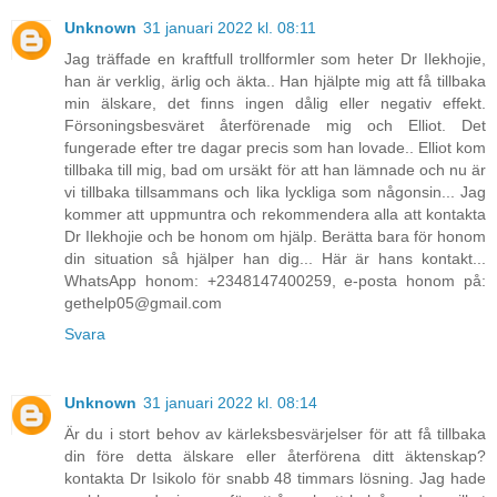
Unknown
31 januari 2022 kl. 08:11
Jag träffade en kraftfull trollformler som heter Dr Ilekhojie,
han är verklig, ärlig och äkta.. Han hjälpte mig att få tillbaka
min älskare, det finns ingen dålig eller negativ effekt.
Försoningsbesväret återförenade mig och Elliot. Det
fungerade efter tre dagar precis som han lovade.. Elliot kom
tillbaka till mig, bad om ursäkt för att han lämnade och nu är
vi tillbaka tillsammans och lika lyckliga som någonsin... Jag
kommer att uppmuntra och rekommendera alla att kontakta
Dr Ilekhojie och be honom om hjälp. Berätta bara för honom
din situation så hjälper han dig... Här är hans kontakt...
WhatsApp honom: +2348147400259, e-posta honom på:
gethelp05@gmail.com
Svara
Unknown
31 januari 2022 kl. 08:14
Är du i stort behov av kärleksbesvärjelser för att få tillbaka
din före detta älskare eller återförena ditt äktenskap?
kontakta Dr Isikolo för snabb 48 timmars lösning. Jag hade