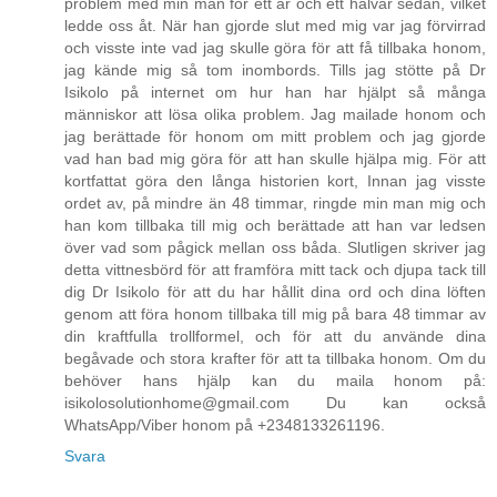
problem med min man för ett år och ett halvår sedan, vilket
ledde oss åt. När han gjorde slut med mig var jag förvirrad
och visste inte vad jag skulle göra för att få tillbaka honom,
jag kände mig så tom inombords. Tills jag stötte på Dr
Isikolo på internet om hur han har hjälpt så många
människor att lösa olika problem. Jag mailade honom och
jag berättade för honom om mitt problem och jag gjorde
vad han bad mig göra för att han skulle hjälpa mig. För att
kortfattat göra den långa historien kort, Innan jag visste
ordet av, på mindre än 48 timmar, ringde min man mig och
han kom tillbaka till mig och berättade att han var ledsen
över vad som pågick mellan oss båda. Slutligen skriver jag
detta vittnesbörd för att framföra mitt tack och djupa tack till
dig Dr Isikolo för att du har hållit dina ord och dina löften
genom att föra honom tillbaka till mig på bara 48 timmar av
din kraftfulla trollformel, och för att du använde dina
begåvade och stora krafter för att ta tillbaka honom. Om du
behöver hans hjälp kan du maila honom på:
isikolosolutionhome@gmail.com Du kan också
WhatsApp/Viber honom på +2348133261196.
Svara