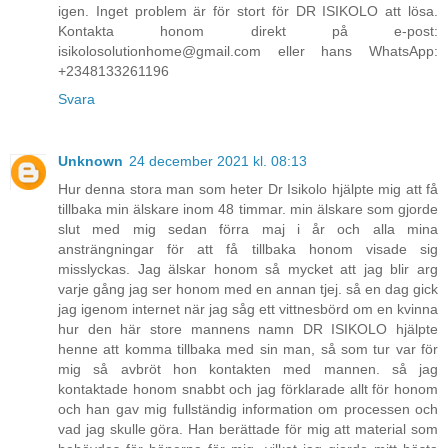
igen. Inget problem är för stort för DR ISIKOLO att lösa.
Kontakta honom direkt på e-post:
isikolosolutionhome@gmail.com eller hans WhatsApp:
+2348133261196
Svara
Unknown
24 december 2021 kl. 08:13
Hur denna stora man som heter Dr Isikolo hjälpte mig att få
tillbaka min älskare inom 48 timmar. min älskare som gjorde
slut med mig sedan förra maj i år och alla mina
ansträngningar för att få tillbaka honom visade sig
misslyckas. Jag älskar honom så mycket att jag blir arg
varje gång jag ser honom med en annan tjej. så en dag gick
jag igenom internet när jag såg ett vittnesbörd om en kvinna
hur den här store mannens namn DR ISIKOLO hjälpte
henne att komma tillbaka med sin man, så som tur var för
mig så avbröt hon kontakten med mannen. så jag
kontaktade honom snabbt och jag förklarade allt för honom
och han gav mig fullständig information om processen och
vad jag skulle göra. Han berättade för mig att material som