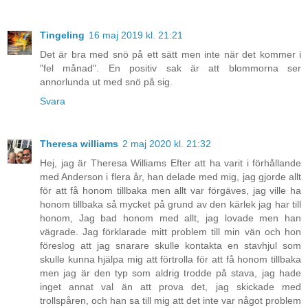
Tingeling
16 maj 2019 kl. 21:21
Det är bra med snö på ett sätt men inte när det kommer i
"fel månad". En positiv sak är att blommorna ser
annorlunda ut med snö på sig.
Svara
Theresa williams
2 maj 2020 kl. 21:32
Hej, jag är Theresa Williams Efter att ha varit i förhållande
med Anderson i flera år, han delade med mig, jag gjorde allt
för att få honom tillbaka men allt var förgäves, jag ville ha
honom tillbaka så mycket på grund av den kärlek jag har till
honom, Jag bad honom med allt, jag lovade men han
vägrade. Jag förklarade mitt problem till min vän och hon
föreslog att jag snarare skulle kontakta en stavhjul som
skulle kunna hjälpa mig att förtrolla för att få honom tillbaka
men jag är den typ som aldrig trodde på stava, jag hade
inget annat val än att prova det, jag skickade med
trollspåren, och han sa till mig att det inte var något problem