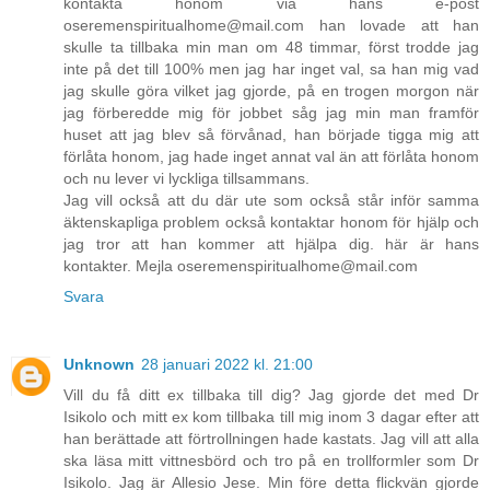
kontakta honom via hans e-post
oseremenspiritualhome@mail.com han lovade att han
skulle ta tillbaka min man om 48 timmar, först trodde jag
inte på det till 100% men jag har inget val, sa han mig vad
jag skulle göra vilket jag gjorde, på en trogen morgon när
jag förberedde mig för jobbet såg jag min man framför
huset att jag blev så förvånad, han började tigga mig att
förlåta honom, jag hade inget annat val än att förlåta honom
och nu lever vi lyckliga tillsammans.
Jag vill också att du där ute som också står inför samma
äktenskapliga problem också kontaktar honom för hjälp och
jag tror att han kommer att hjälpa dig. här är hans
kontakter. Mejla oseremenspiritualhome@mail.com
Svara
Unknown
28 januari 2022 kl. 21:00
Vill du få ditt ex tillbaka till dig? Jag gjorde det med Dr
Isikolo och mitt ex kom tillbaka till mig inom 3 dagar efter att
han berättade att förtrollningen hade kastats. Jag vill att alla
ska läsa mitt vittnesbörd och tro på en trollformler som Dr
Isikolo. Jag är Allesio Jese. Min före detta flickvän gjorde