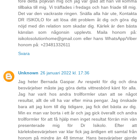
före detta pojkvän mig och jag var glad att han vill komma
tillbaka till mig. Vi träffades i fredags och han friade till mig.
Det var den vackraste ringen. Snälla alla här ute, Kontakta
DR ISIKOLO för att lösa ditt problem åt dig och göra dig
nöjd med din relation som skadar dig. Kärlek är den bästa
känslan som någonsin upplevts. Maila honom på:
isikolosolutionhome@gmail.com eller hans WhatsApp/Viber
honom på: +23481332611
Svara
Unknown
26 januari 2022 kl. 17:36
Jag heter Bernada Gaspar. Av respekt för dig och dina
besvärjelser måste jag göra detta vittnesbörd känt för alla.
Jag har varit hos andra trollformler utan att se något
resultat, allt de vill ha var efter mina pengar. Jag önskade
bara att jag kom till dig tidigare, jag fick det bästa av dig.
Min ex man var borta i ett år och jag gick överallt och andra
trollformler för att få hjälp men inget resultat förrän min vän
presenterade mig för Dr Isikolo. Efter att
kärleksbesvärjelsen var klar fick jag äntligen ett samtal från
honom på mindre än 48 timmar. Hans besvärjelser gjorde