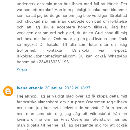
underverk och min man är tillbaka med full av kärlek. Det
var som ett mirakel! Han kom plötsligt tillbaka med blommor
som sa att jag borde ge honom, jag blev verkligen förbluffad
och chockad när min man knäböjde och bad om förlåtelse
och att jag skulle acceptera honom tillbaka. Jag har
verkligen ont om ord och glad, du är en Gud sänd till mig
och hela min familj. Och nu är jag en glad kvinna igen. Tack
så mycket Dr Isikolo. Till alla som letar efter en riktig
trollformel, kontakta Dr.Isikolo via e-post:
isikolosolutionhome@gmail.com Du kan också WhatsApp
honom på +2348133261196
Svara
Ivana vrancic
26 januari 2022 kl. 18:37
Hej allihop, jag är väldigt glad över att få klippa detta mitt
fantastiska vittnesbörd om hur präst Oseremen tog tillbaka
min man, jag har levt i helvetet de senaste 2 åren sedan
min man lämnade mig, jag såg ett vittnesbörd från en
kvinna online om hur Prist Oseremen återställer hennes
man tillbaka till henne, så jag bestämde mig för att också