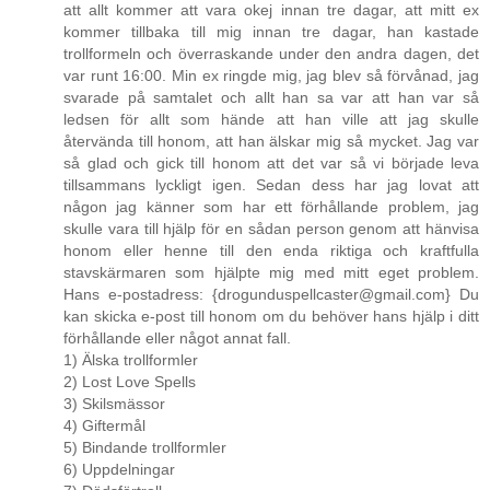
att allt kommer att vara okej innan tre dagar, att mitt ex
kommer tillbaka till mig innan tre dagar, han kastade
trollformeln och överraskande under den andra dagen, det
var runt 16:00. Min ex ringde mig, jag blev så förvånad, jag
svarade på samtalet och allt han sa var att han var så
ledsen för allt som hände att han ville att jag skulle
återvända till honom, att han älskar mig så mycket. Jag var
så glad och gick till honom att det var så vi började leva
tillsammans lyckligt igen. Sedan dess har jag lovat att
någon jag känner som har ett förhållande problem, jag
skulle vara till hjälp för en sådan person genom att hänvisa
honom eller henne till den enda riktiga och kraftfulla
stavskärmaren som hjälpte mig med mitt eget problem.
Hans e-postadress: {drogunduspellcaster@gmail.com} Du
kan skicka e-post till honom om du behöver hans hjälp i ditt
förhållande eller något annat fall.
1) Älska trollformler
2) Lost Love Spells
3) Skilsmässor
4) Giftermål
5) Bindande trollformler
6) Uppdelningar