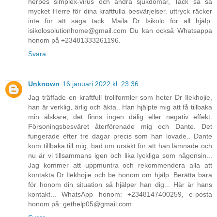
herpes simplex-virus och andra sjukdomar, Tack så så
mycket Herre för dina kraftfulla besvärjelser. uttryck räcker
inte för att säga tack. Maila Dr Isikolo för all hjälp:
isikolosolutionhome@gmail.com Du kan också Whatsappa
honom på +23481333261196.
Svara
Unknown
16 januari 2022 kl. 23:36
Jag träffade en kraftfull trollformler som heter Dr Ilekhojie,
han är verklig, ärlig och äkta.. Han hjälpte mig att få tillbaka
min älskare, det finns ingen dålig eller negativ effekt.
Försoningsbesväret återförenade mig och Dante. Det
fungerade efter tre dagar precis som han lovade.. Dante
kom tillbaka till mig, bad om ursäkt för att han lämnade och
nu är vi tillsammans igen och lika lyckliga som någonsin...
Jag kommer att uppmuntra och rekommendera alla att
kontakta Dr Ilekhojie och be honom om hjälp. Berätta bara
för honom din situation så hjälper han dig... Här är hans
kontakt... WhatsApp honom: +2348147400259, e-posta
honom på: gethelp05@gmail.com