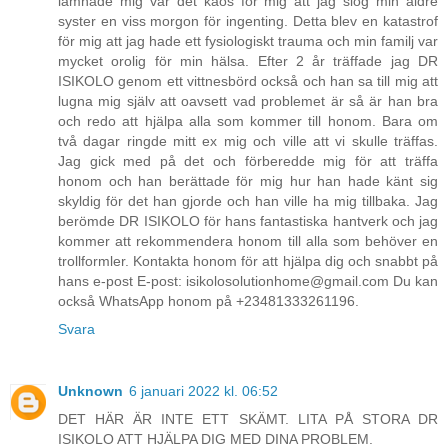
lämnade mig var det kaos för mig att jag slog min äldre
syster en viss morgon för ingenting. Detta blev en katastrof
för mig att jag hade ett fysiologiskt trauma och min familj var
mycket orolig för min hälsa. Efter 2 år träffade jag DR
ISIKOLO genom ett vittnesbörd också och han sa till mig att
lugna mig själv att oavsett vad problemet är så är han bra
och redo att hjälpa alla som kommer till honom. Bara om
två dagar ringde mitt ex mig och ville att vi skulle träffas.
Jag gick med på det och förberedde mig för att träffa
honom och han berättade för mig hur han hade känt sig
skyldig för det han gjorde och han ville ha mig tillbaka. Jag
berömde DR ISIKOLO för hans fantastiska hantverk och jag
kommer att rekommendera honom till alla som behöver en
trollformler. Kontakta honom för att hjälpa dig och snabbt på
hans e-post E-post: isikolosolutionhome@gmail.com Du kan
också WhatsApp honom på +23481333261196.
Svara
Unknown
6 januari 2022 kl. 06:52
DET HÄR ÄR INTE ETT SKÄMT. LITA PÅ STORA DR
ISIKOLO ATT HJÄLPA DIG MED DINA PROBLEM.