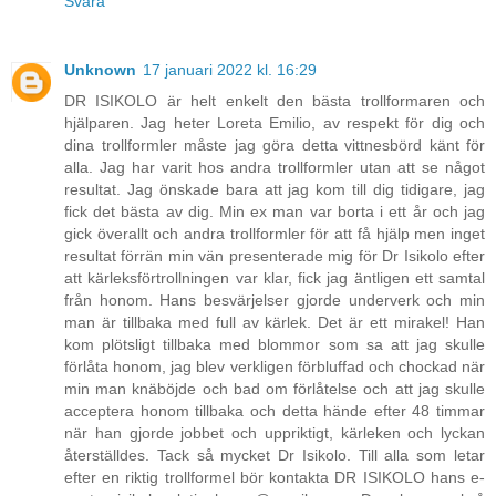
Svara
Unknown
17 januari 2022 kl. 16:29
DR ISIKOLO är helt enkelt den bästa trollformaren och
hjälparen. Jag heter Loreta Emilio, av respekt för dig och
dina trollformler måste jag göra detta vittnesbörd känt för
alla. Jag har varit hos andra trollformler utan att se något
resultat. Jag önskade bara att jag kom till dig tidigare, jag
fick det bästa av dig. Min ex man var borta i ett år och jag
gick överallt och andra trollformler för att få hjälp men inget
resultat förrän min vän presenterade mig för Dr Isikolo efter
att kärleksförtrollningen var klar, fick jag äntligen ett samtal
från honom. Hans besvärjelser gjorde underverk och min
man är tillbaka med full av kärlek. Det är ett mirakel! Han
kom plötsligt tillbaka med blommor som sa att jag skulle
förlåta honom, jag blev verkligen förbluffad och chockad när
min man knäböjde och bad om förlåtelse och att jag skulle
acceptera honom tillbaka och detta hände efter 48 timmar
när han gjorde jobbet och uppriktigt, kärleken och lyckan
återställdes. Tack så mycket Dr Isikolo. Till alla som letar
efter en riktig trollformel bör kontakta DR ISIKOLO hans e-