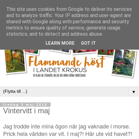
This site uses cookies from Google to deliver its services
and to analyze traffic. Your IP address and user-agent are
shared with Google along with performance and security
metrics to ensure quality of service, generate usage
statistics, and to detect and address abuse.
LEARN MORE
GOT IT
▼
fredag 3 maj 2019
Vintervitt i maj
Jag trodde inte mina ögon när jag vaknade i morse.
Prick hela världen var vit. I maj?! Här ute vid havet?!