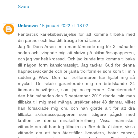
Svara
Unknown
15 januari 2022 kl. 18:02
Fantastisk kärleksbesvärjelse för att komma tillbaka med
din partner och fixa ditt trasiga förhållande
Jag är Doris Arsen. min man lämnade mig för 3 månader
sedan och tvingade mig att skriva på skilsmässopapperen,
och jag var helt krossad. Och jag kunde inte komma tillbaka
till någon form känslomässigt. Jag tackar Gud för denna
häpnadsväckande och briljanta trollformler som kom till min
räddning. Wow! Den här trollformaren har hjälpt mig så
mycket. Dr Isikolo garanterade mig en brådskande 24
timmars besvärjelse, som jag accepterade. Chockerande!
den här månaden den 5 september 2019 ringde min man
tillbaka till mig med många ursäkter efter 48 timmar, vilket
han försäkrade mig om, och han gjorde allt för att dra
tillbaka skilsmässopapperen som tidigare pågick med
kraften av denna mirakelförtrollning. Vissa människor
vittnade om att han tog tillbaka sin före detta älskare, vissa
vittnade om att han återställer livmodern, botar cancer,