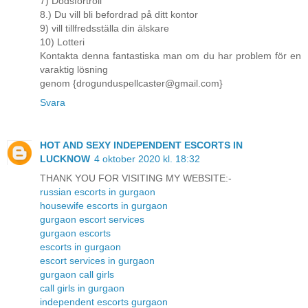
7) Dödsförtroll
8.) Du vill bli befordrad på ditt kontor
9) vill tillfredsställa din älskare
10) Lotteri
Kontakta denna fantastiska man om du har problem för en
varaktig lösning
genom {drogunduspellcaster@gmail.com}
Svara
HOT AND SEXY INDEPENDENT ESCORTS IN
LUCKNOW
4 oktober 2020 kl. 18:32
THANK YOU FOR VISITING MY WEBSITE:-
russian escorts in gurgaon
housewife escorts in gurgaon
gurgaon escort services
gurgaon escorts
escorts in gurgaon
escort services in gurgaon
gurgaon call girls
call girls in gurgaon
independent escorts gurgaon