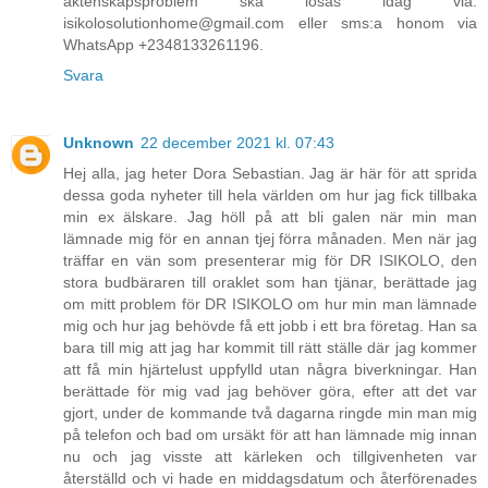
äktenskapsproblem ska lösas idag via:
isikolosolutionhome@gmail.com eller sms:a honom via
WhatsApp +2348133261196.
Svara
Unknown
22 december 2021 kl. 07:43
Hej alla, jag heter Dora Sebastian. Jag är här för att sprida
dessa goda nyheter till hela världen om hur jag fick tillbaka
min ex älskare. Jag höll på att bli galen när min man
lämnade mig för en annan tjej förra månaden. Men när jag
träffar en vän som presenterar mig för DR ISIKOLO, den
stora budbäraren till oraklet som han tjänar, berättade jag
om mitt problem för DR ISIKOLO om hur min man lämnade
mig och hur jag behövde få ett jobb i ett bra företag. Han sa
bara till mig att jag har kommit till rätt ställe där jag kommer
att få min hjärtelust uppfylld utan några biverkningar. Han
berättade för mig vad jag behöver göra, efter att det var
gjort, under de kommande två dagarna ringde min man mig
på telefon och bad om ursäkt för att han lämnade mig innan
nu och jag visste att kärleken och tillgivenheten var
återställd och vi hade en middagsdatum och återförenades