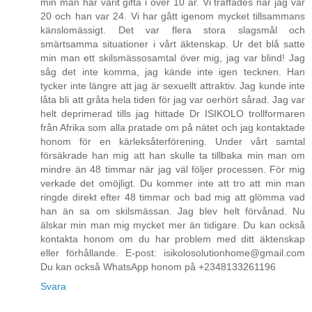
min man har varit gifta i över 10 år. Vi träffades när jag var
20 och han var 24. Vi har gått igenom mycket tillsammans
känslomässigt. Det var flera stora slagsmål och
smärtsamma situationer i vårt äktenskap. Ur det blå satte
min man ett skilsmässosamtal över mig, jag var blind! Jag
såg det inte komma, jag kände inte igen tecknen. Han
tycker inte längre att jag är sexuellt attraktiv. Jag kunde inte
låta bli att gråta hela tiden för jag var oerhört sårad. Jag var
helt deprimerad tills jag hittade Dr ISIKOLO trollformaren
från Afrika som alla pratade om på nätet och jag kontaktade
honom för en kärleksåterförening. Under vårt samtal
försäkrade han mig att han skulle ta tillbaka min man om
mindre än 48 timmar när jag väl följer processen. För mig
verkade det omöjligt. Du kommer inte att tro att min man
ringde direkt efter 48 timmar och bad mig att glömma vad
han än sa om skilsmässan. Jag blev helt förvånad. Nu
älskar min man mig mycket mer än tidigare. Du kan också
kontakta honom om du har problem med ditt äktenskap
eller förhållande. E-post: isikolosolutionhome@gmail.com
Du kan också WhatsApp honom på +2348133261196
Svara