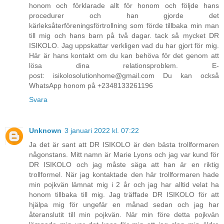
honom och förklarade allt för honom och följde hans
procedurer och han gjorde det
kärleksåterföreningsförtrollning som förde tillbaka min man
till mig och hans barn på två dagar. tack så mycket DR
ISIKOLO. Jag uppskattar verkligen vad du har gjort för mig.
Här är hans kontakt om du kan behöva för det genom att
lösa dina relationsproblem. E-
post: isikolosolutionhome@gmail.com Du kan också
WhatsApp honom på +2348133261196
Svara
Unknown
3 januari 2022 kl. 07:22
Ja det är sant att DR ISIKOLO är den bästa trollformaren
någonstans. Mitt namn är Marie Lyons och jag var kund för
DR ISIKOLO och jag måste säga att han är en riktig
trollformel. När jag kontaktade den här trollformaren hade
min pojkvän lämnat mig i 2 år och jag har alltid velat ha
honom tillbaka till mig. Jag träffade DR ISIKOLO för att
hjälpa mig för ungefär en månad sedan och jag har
återanslutit till min pojkvän. När min före detta pojkvän