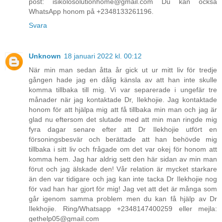
post: isikolosolutionhome@gmail.com Du kan också
WhatsApp honom på +2348133261196.
Svara
Unknown
18 januari 2022 kl. 00:12
När min man sedan åtta år gick ut ur mitt liv för tredje
gången hade jag en dålig känsla av att han inte skulle
komma tillbaka till mig. Vi var separerade i ungefär tre
månader när jag kontaktade Dr, Ilekhojie. Jag kontaktade
honom för att hjälpa mig att få tillbaka min man och jag är
glad nu eftersom det slutade med att min man ringde mig
fyra dagar senare efter att Dr Ilekhojie utfört en
försoningsbesvär och berättade att han behövde mig
tillbaka i sitt liv och frågade om det var okej för honom att
komma hem. Jag har aldrig sett den här sidan av min man
förut och jag älskade den! Vår relation är mycket starkare
än den var tidigare och jag kan inte tacka Dr Ilekhojie nog
för vad han har gjort för mig! Jag vet att det är många som
går igenom samma problem men du kan få hjälp av Dr
Ilekhojie. Ring/Whatsapp +2348147400259 eller mejla:
gethelp05@gmail.com