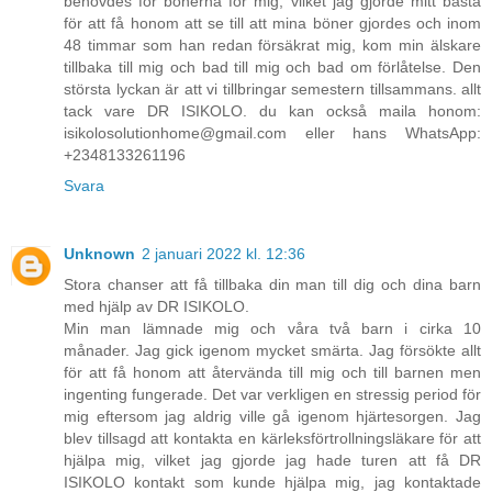
behövdes för bönerna för mig, vilket jag gjorde mitt bästa
för att få honom att se till att mina böner gjordes och inom
48 timmar som han redan försäkrat mig, kom min älskare
tillbaka till mig och bad till mig och bad om förlåtelse. Den
största lyckan är att vi tillbringar semestern tillsammans. allt
tack vare DR ISIKOLO. du kan också maila honom:
isikolosolutionhome@gmail.com eller hans WhatsApp:
+2348133261196
Svara
Unknown
2 januari 2022 kl. 12:36
Stora chanser att få tillbaka din man till dig och dina barn
med hjälp av DR ISIKOLO.
Min man lämnade mig och våra två barn i cirka 10
månader. Jag gick igenom mycket smärta. Jag försökte allt
för att få honom att återvända till mig och till barnen men
ingenting fungerade. Det var verkligen en stressig period för
mig eftersom jag aldrig ville gå igenom hjärtesorgen. Jag
blev tillsagd att kontakta en kärleksförtrollningsläkare för att
hjälpa mig, vilket jag gjorde jag hade turen att få DR
ISIKOLO kontakt som kunde hjälpa mig, jag kontaktade