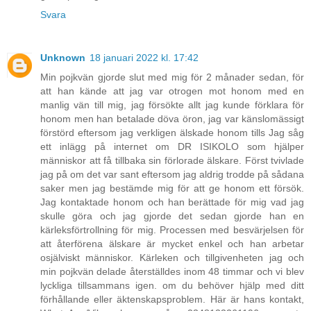
Svara
Unknown
18 januari 2022 kl. 17:42
Min pojkvän gjorde slut med mig för 2 månader sedan, för
att han kände att jag var otrogen mot honom med en
manlig vän till mig, jag försökte allt jag kunde förklara för
honom men han betalade döva öron, jag var känslomässigt
förstörd eftersom jag verkligen älskade honom tills Jag såg
ett inlägg på internet om DR ISIKOLO som hjälper
människor att få tillbaka sin förlorade älskare. Först tvivlade
jag på om det var sant eftersom jag aldrig trodde på sådana
saker men jag bestämde mig för att ge honom ett försök.
Jag kontaktade honom och han berättade för mig vad jag
skulle göra och jag gjorde det sedan gjorde han en
kärleksförtrollning för mig. Processen med besvärjelsen för
att återförena älskare är mycket enkel och han arbetar
osjälviskt människor. Kärleken och tillgivenheten jag och
min pojkvän delade återställdes inom 48 timmar och vi blev
lyckliga tillsammans igen. om du behöver hjälp med ditt
förhållande eller äktenskapsproblem. Här är hans kontakt,