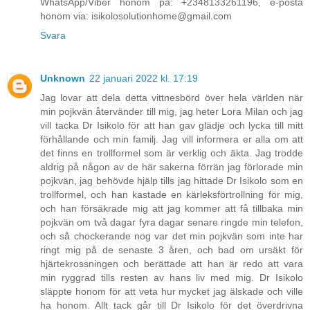
WhatsApp/Viber honom på: +2348133261196, e-posta
honom via: isikolosolutionhome@gmail.com
Svara
Unknown
22 januari 2022 kl. 17:19
Jag lovar att dela detta vittnesbörd över hela världen när
min pojkvän återvänder till mig, jag heter Lora Milan och jag
vill tacka Dr Isikolo för att han gav glädje och lycka till mitt
förhållande och min familj. Jag vill informera er alla om att
det finns en trollformel som är verklig och äkta. Jag trodde
aldrig på någon av de här sakerna förrän jag förlorade min
pojkvän, jag behövde hjälp tills jag hittade Dr Isikolo som en
trollformel, och han kastade en kärleksförtrollning för mig,
och han försäkrade mig att jag kommer att få tillbaka min
pojkvän om två dagar fyra dagar senare ringde min telefon,
och så chockerande nog var det min pojkvän som inte har
ringt mig på de senaste 3 åren, och bad om ursäkt för
hjärtekrossningen och berättade att han är redo att vara
min ryggrad tills resten av hans liv med mig. Dr Isikolo
släppte honom för att veta hur mycket jag älskade och ville
ha honom. Allt tack går till Dr Isikolo för det överdrivna