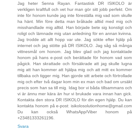
Jag heter Senna Rayan. Fantastisk DR ISIKOLO är
verkligen kraftfull och vet hur man gör sitt jobb perfekt. Om
inte för honom kunde jag inte föreställa mig vad som skulle
ha hänt. Min före detta man bråkade alltid med mig och
misshandlade mig alltid. Han började bete sig konstigt och
roligt och lämnade mig utan anledning för en annan kvinna.
Jag trodde att allt hopp var ute. Jag sökte efter hjälp på
internet och jag stötte på DR ISIKOLO. Jag såg så många
vittnesmål om honom. Jag blev glad och jag kontaktade
honom på hans e-post och berättade för honom vad som
pågick. Han skrattade och försäkrade att jag skulle lugna
mig att han kommer att hjälpa mig och att mitt ex kommer
tillbaka och tigger mig. Han gjorde sitt arbete och förtrollade
mig och efter två dagar kom min ex man och bad om ursäkt
precis som han sa till mig. Idag bor vi båda tillsammans och
vi är ännu mer kära än hur vi brukade vara innan han gick.
Kontakta den stora DR ISIKOLO för din egen hjälp. Du kan
kontakta honom på e-post: isikolosolutionhome@gmail.com
Du kan också WhatsApp/Viber honom på
+23481333261196.
Svara