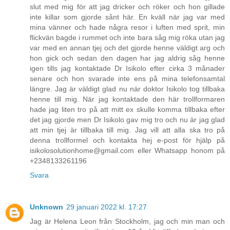
slut med mig för att jag dricker och röker och hon gillade
inte killar som gjorde sånt här. En kväll när jag var med
mina vänner och hade några resor i luften med sprit, min
flickvän bagde i rummet och inte bara såg mig röka utan jag
var med en annan tjej och det gjorde henne väldigt arg och
hon gick och sedan den dagen har jag aldrig såg henne
igen tills jag kontaktade Dr Isikolo efter cirka 3 månader
senare och hon svarade inte ens på mina telefonsamtal
längre. Jag är väldigt glad nu när doktor Isikolo tog tillbaka
henne till mig. När jag kontaktade den här trollformaren
hade jag liten tro på att mitt ex skulle komma tillbaka efter
det jag gjorde men Dr Isikolo gav mig tro och nu är jag glad
att min tjej är tillbaka till mig. Jag vill att alla ska tro på
denna trollformel och kontakta hej e-post för hjälp på
isikolosolutionhome@gmail.com eller Whatsapp honom på
+2348133261196
Svara
Unknown
29 januari 2022 kl. 17:27
Jag är Helena Leon från Stockholm, jag och min man och