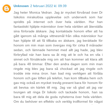
Unknown
2 februari 2022 kl. 09:39
Jag heter Monica Vedran. Jag är mycket förvånad över Dr
Isikolos mirakulösa upplevelse och underverk som har
spridits på internet och över hela världen. Hur han
fantastiskt hjälpte människor över hela världen att återställa
sina förlorade älskare. Jag kontaktade honom efter att ha
gått igenom så många vittnesmål från olika människor hur
han hjälpte till att få tillbaka ex älskare, jag berättade för
honom om min man som övergav mig för cirka 8 månader
sedan, och lämnade hemmet med allt jag hade, jag blev
förbryllad när han bara sa åt mig att le och ha en vila i
sinnet och försäkrade mig om att han kommer att klara allt
på bara 48 timmar. Efter den andra dagen som min man
ringde mig blev jag bara så chockad att jag ringde och
trodde inte mina öron. han bad mig verkligen att förlåta
honom och gav löften på telefon, han kom tillbaka hem och
gav mig också en mycket trevlig present bara för honom för
att bevisa sin kärlek till mig. Jag var så glad att jag var
tvungen att ringa Dr Isikolo och tackade honom, han sa
bara till mig att dela de goda nyheterna över hela världen.
Om du behöver en effektiv och verklig trollformel för något