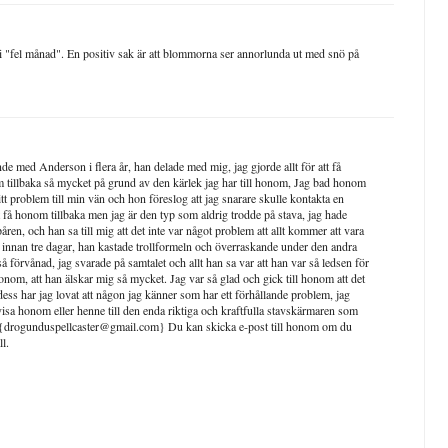
 i "fel månad". En positiv sak är att blommorna ser annorlunda ut med snö på
ande med Anderson i flera år, han delade med mig, jag gjorde allt för att få
om tillbaka så mycket på grund av den kärlek jag har till honom, Jag bad honom
t problem till min vän och hon föreslog att jag snarare skulle kontakta en
tt få honom tillbaka men jag är den typ som aldrig trodde på stava, jag hade
åren, och han sa till mig att det inte var något problem att allt kommer att vara
ig innan tre dagar, han kastade trollformeln och överraskande under den andra
å förvånad, jag svarade på samtalet och allt han sa var att han var så ledsen för
l honom, att han älskar mig så mycket. Jag var så glad och gick till honom att det
dess har jag lovat att någon jag känner som har ett förhållande problem, jag
visa honom eller henne till den enda riktiga och kraftfulla stavskärmaren som
: {drogunduspellcaster@gmail.com} Du kan skicka e-post till honom om du
ll.