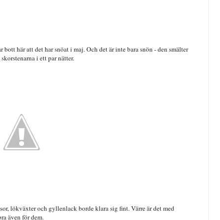
har bott här att det har snöat i maj. Och det är inte bara snön - den smälter
skorstenarna i ett par nätter.
osor, lökväxter och gyllenlack borde klara sig fint. Värre är det med
ra även för dem.