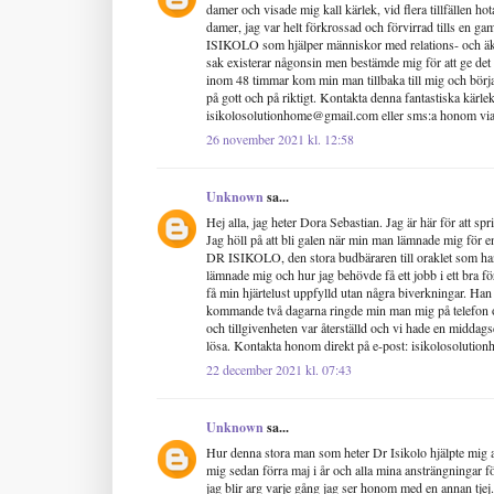
damer och visade mig kall kärlek, vid flera tillfällen 
damer, jag var helt förkrossad och förvirrad tills en ga
ISIKOLO som hjälper människor med relations- och äkt
sak existerar någonsin men bestämde mig för att ge det 
inom 48 timmar kom min man tillbaka till mig och börj
på gott och på riktigt. Kontakta denna fantastiska kärlek
isikolosolutionhome@gmail.com eller sms:a honom 
26 november 2021 kl. 12:58
Unknown
sa...
Hej alla, jag heter Dora Sebastian. Jag är här för att sp
Jag höll på att bli galen när min man lämnade mig för e
DR ISIKOLO, den stora budbäraren till oraklet som h
lämnade mig och hur jag behövde få ett jobb i ett bra före
få min hjärtelust uppfylld utan några biverkningar. Han 
kommande två dagarna ringde min man mig på telefon oc
och tillgivenheten var återställd och vi hade en midda
lösa. Kontakta honom direkt på e-post: isikolosolu
22 december 2021 kl. 07:43
Unknown
sa...
Hur denna stora man som heter Dr Isikolo hjälpte mig a
mig sedan förra maj i år och alla mina ansträngningar f
jag blir arg varje gång jag ser honom med en annan tjej.