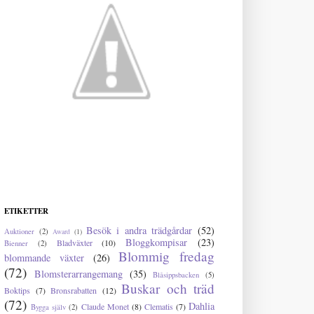
ETIKETTER
Besök i andra trädgårdar
(52)
Auktioner
(2)
Award
(1)
Bloggkompisar
(23)
Bladväxter
(10)
Bienner
(2)
Blommig fredag
blommande växter
(26)
(72)
Blomsterarrangemang
(35)
Blåsippsbacken
(5)
Buskar och träd
Boktips
(7)
Bronsrabatten
(12)
(72)
Dahlia
Claude Monet
(8)
Clematis
(7)
Bygga själv
(2)