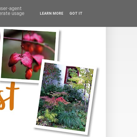
 user-agent
nerate usage
LEARN MORE
GOT IT