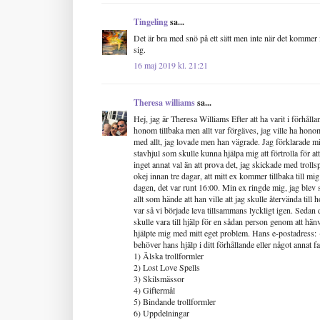
Tingeling
sa...
Det är bra med snö på ett sätt men inte när det kommer
sig.
16 maj 2019 kl. 21:21
Theresa williams
sa...
Hej, jag är Theresa Williams Efter att ha varit i förhåll
honom tillbaka men allt var förgäves, jag ville ha hon
med allt, jag lovade men han vägrade. Jag förklarade mit
stavhjul som skulle kunna hjälpa mig att förtrolla för a
inget annat val än att prova det, jag skickade med trollsp
okej innan tre dagar, att mitt ex kommer tillbaka till m
dagen, det var runt 16:00. Min ex ringde mig, jag blev s
allt som hände att han ville att jag skulle återvända til
var så vi började leva tillsammans lyckligt igen. Sedan 
skulle vara till hjälp för en sådan person genom att hän
hjälpte mig med mitt eget problem. Hans e-postadress
behöver hans hjälp i ditt förhållande eller något annat fa
1) Älska trollformler
2) Lost Love Spells
3) Skilsmässor
4) Giftermål
5) Bindande trollformler
6) Uppdelningar