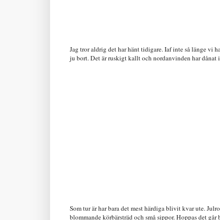
Jag tror aldrig det har hänt tidigare. Iaf inte så länge vi 
ju bort. Det är ruskigt kallt och nordanvinden har dånat i 
Som tur är har bara det mest härdiga blivit kvar ute. Julr
blommande körbärsträd och små sippor. Hoppas det går b