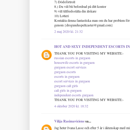
7) Dödsförtroll
8.) Du vill bli befordrad på ditt kontor
9) vill tillfredsställa din älskare
10) Lotteri
Kontakta denna fantastiska man om du har problem för 
genom {drogunduspellcaster@gmail.com}
2 maj 2020 kl. 21:32
HOT AND SEXY INDEPENDENT ESCORTS I
THANK YOU FOR VISITING MY WEBSITE:-
russian escorts in gurgaon
housewife escorts in gurgaon
gurgaon escort services
gurgaon escorts
escorts in gurgaon
escort services in gurgaon
gurgaon call girls
call girls in gurgaon
independent escorts gurgaon
THANK YOU FOR VISITING MY WEBSITE:-
4 oktober 2020 kl. 18:32
Vilija Rasimaviciene
sa...
Jag heter Ivana Lasse och efter 5 år i äktenskap med 