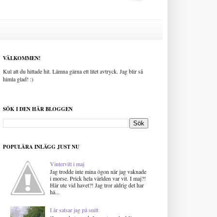
VÄLKOMMEN!
Kul att du hittade hit. Lämna gärna ett litet avtryck. Jag blir så
himla glad! :)
SÖK I DEN HÄR BLOGGEN
POPULÄRA INLÄGG JUST NU
Vintervitt i maj
Jag trodde inte mina ögon när jag vaknade
i morse. Prick hela världen var vit. I maj?!
Här ute vid havet?! Jag tror aldrig det har
hä...
I år satsar jag på snitt