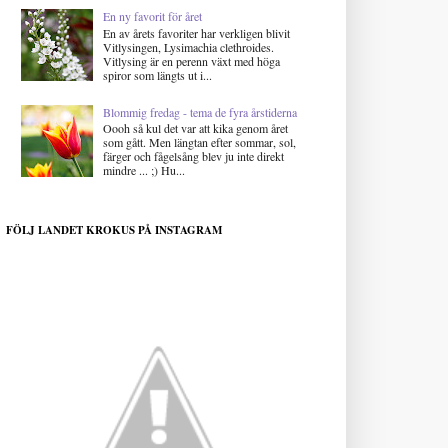
En ny favorit för året
En av årets favoriter har verkligen blivit
Vitlysingen, Lysimachia clethroides.
Vitlysing är en perenn växt med höga
spiror som längts ut i...
Blommig fredag - tema de fyra årstiderna
Oooh så kul det var att kika genom året
som gått. Men längtan efter sommar, sol,
färger och fågelsång blev ju inte direkt
mindre ... ;) Hu...
FÖLJ LANDET KROKUS PÅ INSTAGRAM