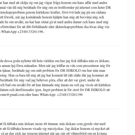
hotar han med att skilja sig om jag vågar fråga honom om hans affär med andra
mmal vän till mig berättade för mig om en trollformler på internet som heter DR
enskapsproblem genom kärlekens krafter, först tvivlade jag på om sådana
ett försök, när jag kontaktade honom hjälpte han mig att besvärja mig och
ade be om ursäkt, nu har han slutat gå ut med andra damer och hans med mig
sförtrollare för att ditt förhållande eller äktenskapsproblem ska lösas idag via:
via WhatsApp +2348133261196.
rida dessa goda nyheter till hela världen om hur jag fick tillbaka min ex älskare.
n annan tjej förra månaden. Men när jag träffar en vän som presenterar mig för
an tjänar, berättade jag om mitt problem för DR ISIKOLO om hur min man
tag. Han sa bara till mig att jag har kommit till rätt ställe där jag kommer att
berättade för mig vad jag behöver göra, efter att det var gjort, under de
h bad om ursäkt för att han lämnade mig innan nu och jag visste att kärleken
gsdatum och återförenades igen. Inget problem är för stort för DR ISIKOLO att
tionhome@gmail.com eller hans WhatsApp: +2348133261196
tt få tillbaka min älskare inom 48 timmar. min älskare som gjorde slut med
ör att få tillbaka honom visade sig misslyckas. Jag älskar honom så mycket att
 så en dag gick jag igenom internet när jag såg ett vittnesbörd om en kvinna