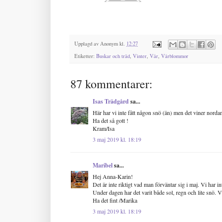
Upplagd av
Anonym
kl.
12:27
Etiketter:
Buskar och träd
,
Vinter
,
Vår
,
Vårblommor
87 kommentarer:
Isas Trädgård
sa...
Här har vi inte fått någon snö (än) men det viner norda
Ha det så gott !
Kram/Isa
3 maj 2019 kl. 18:19
Maribel
sa...
Hej Anna-Karin!
Det är inte riktigt vad man förväntar sig i maj. Vi har in
Under dagen har det varit både sol, regn och lite snö. Vi
Ha det fint /Marika
3 maj 2019 kl. 18:19