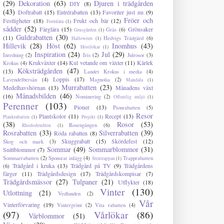
(29)
Dekoration
(63)
Djuren i trädgården
DIY
(8)
(43)
Doftrabatt
(15)
Entrérabatten
(13)
Favoriter just nu
(9)
Fröer och
Festligheter
(18)
Frukt och bär
(12)
Formlära
(1)
sådder
(52)
Färglära
(15)
Grönsaker
Gräs
(6)
Grusgården
(1)
Guldrabatten
(30)
(11)
Hedvigs Trädgård
(6)
Halloween
(1)
Hillevik
(28)
Höst
(62)
Inomhus
(43)
Höstlökar
(1)
Inspiration
(24)
Jul
(29)
Inredning
(2)
Iris
(2)
Julrosor
(3)
Krukväxter
(14)
Kul vetande om växter
(11)
Kärlek
Krokus
(4)
Köksträdgården
(47)
(13)
Landet Krokus i media
(4)
Loppis
(17)
Lavendelbersån
(4)
Magnolia
(2)
Mandala
(1)
Murrabatten
(23)
Medelhavshörnan
(13)
Månadens växt
Månadsbilden
(46)
(16)
Nominering
(2)
Offentlig miljö
(1)
Perenner
(103)
Pioner
(13)
Pionrabatten
(5)
Resor
Plantskolor
(11)
Recept
(13)
Plankrabatten
(1)
Projekt
(1)
(38)
Rosor
(53)
Rosengången
(6)
Rhododendron
(1)
Rosrabatten
(33)
Silverrabatten
(39)
Röda rabatten
(8)
Skuggrabatt
(15)
Skördefest
(12)
Skog och mark
(3)
Sommar
(49)
Sommarblommor
(31)
Snittblommor
(7)
Sommarrabatten
(2)
Sponsrat inlägg
(4)
Trapprabatten
Stentrappan
(1)
Trädgård i kruka
(13)
Trädgård på TV
(9)
Trädgårdens
(6)
färger
(11)
Trädgårdsdesign
(17)
Trädgårdskompisar
(7)
Trädgårdsmässor
(27)
Tulpaner
(21)
Utflykter
(18)
Vinter
(130)
Utlottning
(21)
Vedlunden
(2)
Vår
Vinterförvaring
(19)
Vintergrönt
(2)
Vita rabatten
(4)
(97)
Vårlökar
(86)
Vårblommor
(51)