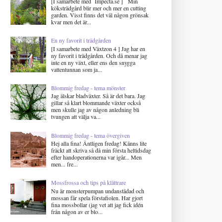
[I samarbete med Impecta.se ] Min
köksträdgård blir mer och mer en cutting
garden. Visst finns det väl någon grönsak
kvar men det är...
En ny favorit i trädgården
[I samarbete med Växtzon 4 ] Jag har en
ny favorit i trädgården. Och då menar jag
inte en ny växt, eller ens den snygga
vattentunnan som ja...
Blommig fredag - tema mönster
Jag älskar bladväxter. Så är det bara. Jag
gillar så klart blommande växter också
men skulle jag av någon anledning bli
tvungen att välja va...
Blommig fredag - tema övergiven
Hej alla fina! Äntligen fredag! Känns lite
fräckt att skriva så då min första heltidsdag
efter handoperationerna var igår... Men
men... fre...
Mossfrossa och tips på klättrare
Nu är monsterpumpan undanstädad och
mossan får spela förstafiolen. Har gjort
fina mossbollar (jag vet att jag fick idén
från någon av er blo...