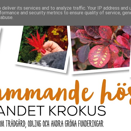
deliver its services and to analyze traffic. Your IP address and
formance and security metrics to ensure quality of service, ge
 abuse.