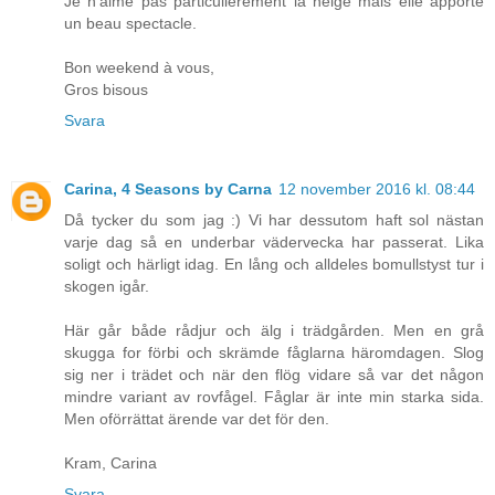
Je n'aime pas particulièrement la neige mais elle apporte
un beau spectacle.
Bon weekend à vous,
Gros bisous
Svara
Carina, 4 Seasons by Carna
12 november 2016 kl. 08:44
Då tycker du som jag :) Vi har dessutom haft sol nästan
varje dag så en underbar vädervecka har passerat. Lika
soligt och härligt idag. En lång och alldeles bomullstyst tur i
skogen igår.
Här går både rådjur och älg i trädgården. Men en grå
skugga for förbi och skrämde fåglarna häromdagen. Slog
sig ner i trädet och när den flög vidare så var det någon
mindre variant av rovfågel. Fåglar är inte min starka sida.
Men oförrättat ärende var det för den.
Kram, Carina
Svara