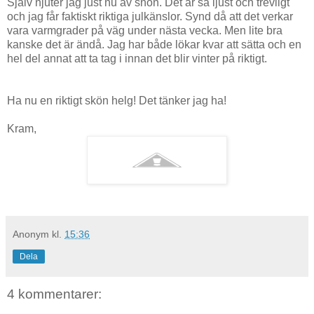
Själv njuter jag just nu av snön. Det är så ljust och trevligt
och jag får faktiskt riktiga julkänslor. Synd då att det verkar
vara varmgrader på väg under nästa vecka. Men lite bra
kanske det är ändå. Jag har både lökar kvar att sätta och en
hel del annat att ta tag i innan det blir vinter på riktigt.
Ha nu en riktigt skön helg! Det tänker jag ha!
Kram,
Anonym
kl.
15:36
Dela
4 kommentarer: