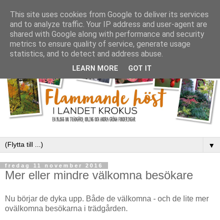
This site uses cookies from Google to deliver its services
and to analyze traffic. Your IP address and user-agent are
shared with Google along with performance and security
metrics to ensure quality of service, generate usage
statistics, and to detect and address abuse.
LEARN MORE
GOT IT
▼
fredag 11 november 2016
Mer eller mindre välkomna besökare
Nu börjar de dyka upp. Både de välkomna - och de lite mer
ovälkomna besökarna i trädgården.