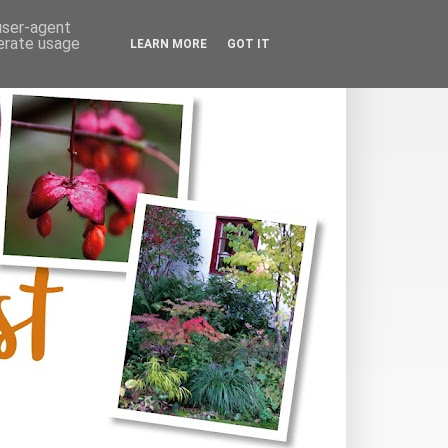
 user-agent
nerate usage
LEARN MORE
GOT IT