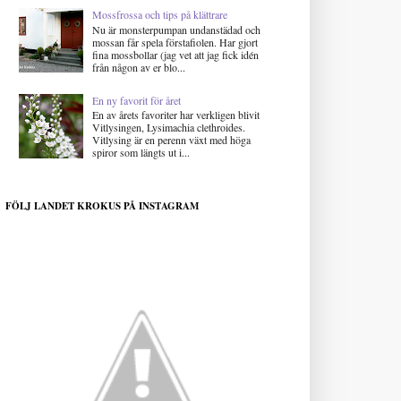
Mossfrossa och tips på klättrare
Nu är monsterpumpan undanstädad och
mossan får spela förstafiolen. Har gjort
fina mossbollar (jag vet att jag fick idén
från någon av er blo...
En ny favorit för året
En av årets favoriter har verkligen blivit
Vitlysingen, Lysimachia clethroides.
Vitlysing är en perenn växt med höga
spiror som längts ut i...
FÖLJ LANDET KROKUS PÅ INSTAGRAM