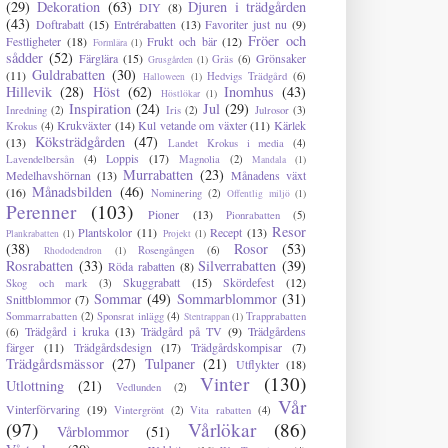
(29)
Dekoration
(63)
Djuren i trädgården
DIY
(8)
(43)
Doftrabatt
(15)
Entrérabatten
(13)
Favoriter just nu
(9)
Fröer och
Festligheter
(18)
Frukt och bär
(12)
Formlära
(1)
sådder
(52)
Färglära
(15)
Grönsaker
Gräs
(6)
Grusgården
(1)
Guldrabatten
(30)
(11)
Hedvigs Trädgård
(6)
Halloween
(1)
Hillevik
(28)
Höst
(62)
Inomhus
(43)
Höstlökar
(1)
Inspiration
(24)
Jul
(29)
Inredning
(2)
Iris
(2)
Julrosor
(3)
Krukväxter
(14)
Kul vetande om växter
(11)
Kärlek
Krokus
(4)
Köksträdgården
(47)
(13)
Landet Krokus i media
(4)
Loppis
(17)
Lavendelbersån
(4)
Magnolia
(2)
Mandala
(1)
Murrabatten
(23)
Medelhavshörnan
(13)
Månadens växt
Månadsbilden
(46)
(16)
Nominering
(2)
Offentlig miljö
(1)
Perenner
(103)
Pioner
(13)
Pionrabatten
(5)
Resor
Plantskolor
(11)
Recept
(13)
Plankrabatten
(1)
Projekt
(1)
(38)
Rosor
(53)
Rosengången
(6)
Rhododendron
(1)
Rosrabatten
(33)
Silverrabatten
(39)
Röda rabatten
(8)
Skuggrabatt
(15)
Skördefest
(12)
Skog och mark
(3)
Sommar
(49)
Sommarblommor
(31)
Snittblommor
(7)
Sommarrabatten
(2)
Sponsrat inlägg
(4)
Trapprabatten
Stentrappan
(1)
Trädgård i kruka
(13)
Trädgård på TV
(9)
Trädgårdens
(6)
färger
(11)
Trädgårdsdesign
(17)
Trädgårdskompisar
(7)
Trädgårdsmässor
(27)
Tulpaner
(21)
Utflykter
(18)
Vinter
(130)
Utlottning
(21)
Vedlunden
(2)
Vår
Vinterförvaring
(19)
Vintergrönt
(2)
Vita rabatten
(4)
(97)
Vårlökar
(86)
Vårblommor
(51)