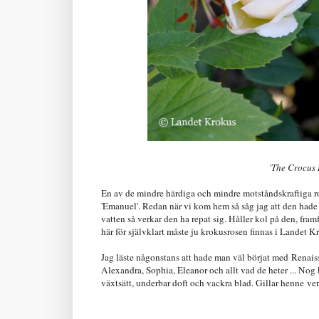
'The Crocus 
En av de mindre härdiga och mindre motståndskraftiga ros
'Emanuel'. Redan när vi kom hem så såg jag att den hade 
vatten så verkar den ha repat sig. Håller kol på den, fram
här för självklart måste ju krokusrosen finnas i Landet K
Jag läste någonstans att hade man väl börjat med Renai
Alexandra, Sophia, Eleanor och allt vad de heter ... Nog 
växtsätt, underbar doft och vackra blad. Gillar henne ve