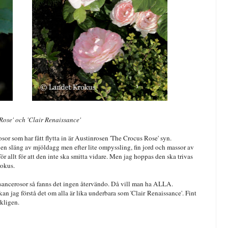
Rose' och '
Clair R
enaissance'
or som har fått flytta in är Austinrosen 'The Crocus Rose' syn.
en släng av mjöldagg men efter lite ompyssling, fin jord och massor av
för allt för att den inte ska smitta vidare. Men jag hoppas den ska trivas
rokus.
ssancerosor så fanns det ingen återvändo. Då vill man ha ALLA.
kan jag förstå det om alla är lika underbara som 'Clair Renaissance'. Fint
rkligen.