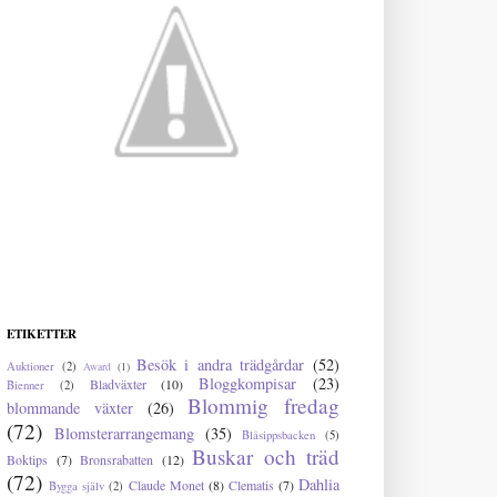
ETIKETTER
Besök i andra trädgårdar
(52)
Auktioner
(2)
Award
(1)
Bloggkompisar
(23)
Bladväxter
(10)
Bienner
(2)
Blommig fredag
blommande växter
(26)
(72)
Blomsterarrangemang
(35)
Blåsippsbacken
(5)
Buskar och träd
Boktips
(7)
Bronsrabatten
(12)
(72)
Dahlia
Claude Monet
(8)
Clematis
(7)
Bygga själv
(2)