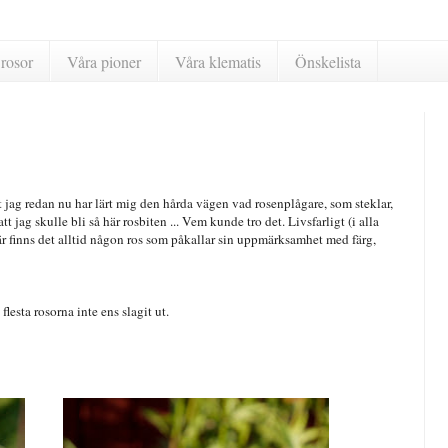
rosor
Våra pioner
Våra klematis
Önskelista
st jag redan nu har lärt mig den hårda vägen vad rosenplågare, som steklar,
att jag skulle bli så här rosbiten ... Vem kunde tro det. Livsfarligt (i alla
 Där finns det alltid någon ros som påkallar sin uppmärksamhet med färg,
 flesta rosorna inte ens slagit ut.