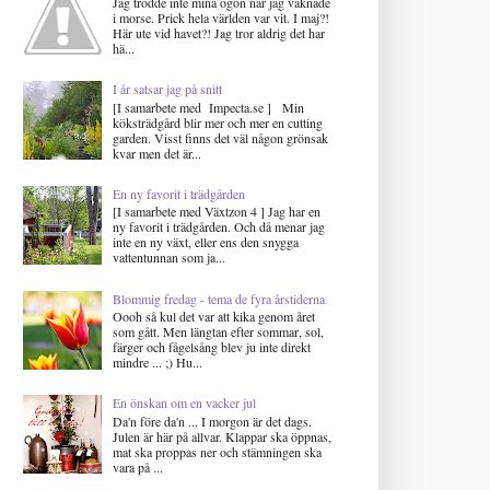
Jag trodde inte mina ögon när jag vaknade
i morse. Prick hela världen var vit. I maj?!
Här ute vid havet?! Jag tror aldrig det har
hä...
I år satsar jag på snitt
[I samarbete med Impecta.se ] Min
köksträdgård blir mer och mer en cutting
garden. Visst finns det väl någon grönsak
kvar men det är...
En ny favorit i trädgården
[I samarbete med Växtzon 4 ] Jag har en
ny favorit i trädgården. Och då menar jag
inte en ny växt, eller ens den snygga
vattentunnan som ja...
Blommig fredag - tema de fyra årstiderna
Oooh så kul det var att kika genom året
som gått. Men längtan efter sommar, sol,
färger och fågelsång blev ju inte direkt
mindre ... ;) Hu...
En önskan om en vacker jul
Da'n före da'n ... I morgon är det dags.
Julen är här på allvar. Klappar ska öppnas,
mat ska proppas ner och stämningen ska
vara på ...