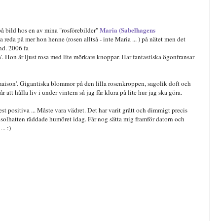
Maria (Sabelhagens
 på bild hos en av mina "rosförebilder"
a reda på mer hon henne (rosen alltså - inte Maria ... ) på nätet men det
and. 2006 fa
. Hon är ljust rosa med lite mörkare knoppar. Har fantastiska ögonfransar
lmaison'. Gigantiska blommor på den lilla rosenkroppen, sagolik doft och
att hålla liv i under vintern så jag får klura på lite hur jag ska göra.
st positiva ... Måste vara vädret. Det har varit grått och dimmigt precis
ns solhatten räddade humöret idag. Får nog sätta mig framför datorn och
.. :)