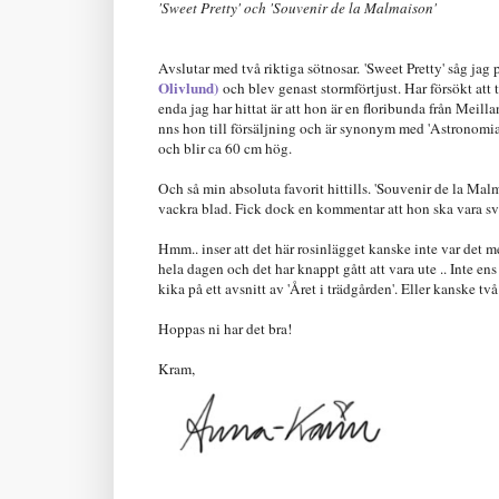
'Sweet Pretty' och 'Souvenir de la Malmaison
'
Avslutar med två riktiga sötnosar.
'Sweet Pretty' såg jag
Olivlund)
och blev genast stormförtjust. Har försökt att t
enda jag har hittat är att hon är en floribunda från Meill
nns hon till försäljning och är synonym med 'Astronomia'
och blir ca 60 cm hög.
Och så min absoluta favorit hittills. 'Souvenir de la Ma
vackra blad. Fick dock en kommentar att hon ska vara svår 
Hmm.. inser att det här rosinlägget kanske inte var det me
hela dagen och det har knappt gått att vara ute .. Inte e
kika på ett avsnitt av 'Året i trädgården'. Eller kanske två .
Hoppas ni har det bra!
Kram,