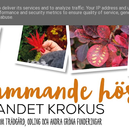
deliver its services and to analyze traffic. Your IP address and
formance and security metrics to ensure quality of service, ge
 abuse.