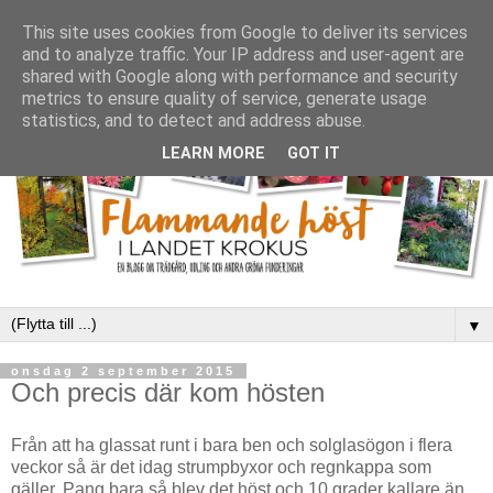
This site uses cookies from Google to deliver its services
and to analyze traffic. Your IP address and user-agent are
shared with Google along with performance and security
metrics to ensure quality of service, generate usage
statistics, and to detect and address abuse.
LEARN MORE
GOT IT
▼
onsdag 2 september 2015
Och precis där kom hösten
Från att ha glassat runt i bara ben och solglasögon i flera
veckor så är det idag strumpbyxor och regnkappa som
gäller. Pang bara så blev det höst och 10 grader kallare än