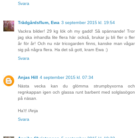
Svara
Trädgårdsflum, Ewa
3 september 2015 kl. 19:54
Vackra bilder! 29 kg lök oh my gadd! Så spännande! Tror
jag ska inhandla lite flera här också, brukar ju bli fler o fler
år för år! Och nu när tricogarden finns, kanske man vågar
sig på några flera. Ha det så gott, kram Ewa :)
Svara
Anjas Hill
4 september 2015 kl. 07:34
Nästa vecka kan du glömma strumpbyxorna och
regnkappan igen och glassa runt barbent med solglasögon
på näsan.
Ha't! /Anja
Svara