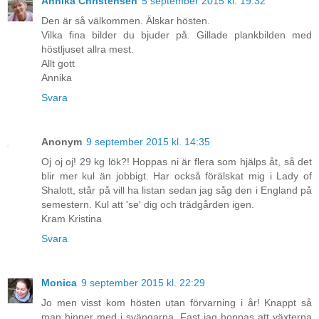
Annika Christensen
5 september 2015 kl. 19:32
Den är så välkommen. Älskar hösten.
Vilka fina bilder du bjuder på. Gillade plankbilden med
höstljuset allra mest.
Allt gott
Annika
Svara
Anonym
9 september 2015 kl. 14:35
Oj oj oj! 29 kg lök?! Hoppas ni är flera som hjälps åt, så det
blir mer kul än jobbigt. Har också förälskat mig i Lady of
Shalott, står på vill ha listan sedan jag såg den i England på
semestern. Kul att 'se' dig och trädgården igen.
Kram Kristina
Svara
Monica
9 september 2015 kl. 22:29
Jo men visst kom hösten utan förvarning i år! Knappt så
man hinner med i svängarna. Fast jag hoppas att växterna