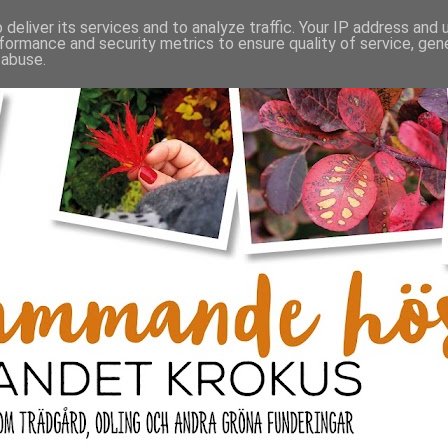
deliver its services and to analyze traffic. Your IP address and
formance and security metrics to ensure quality of service, ge
 abuse.