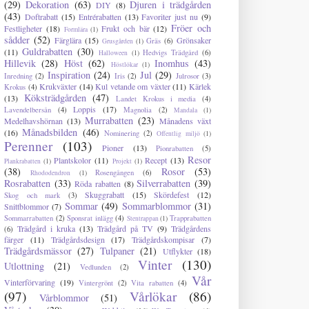
(29)
Dekoration
(63)
Djuren i trädgården
DIY
(8)
(43)
Doftrabatt
(15)
Entrérabatten
(13)
Favoriter just nu
(9)
Fröer och
Festligheter
(18)
Frukt och bär
(12)
Formlära
(1)
sådder
(52)
Färglära
(15)
Grönsaker
Gräs
(6)
Grusgården
(1)
Guldrabatten
(30)
(11)
Hedvigs Trädgård
(6)
Halloween
(1)
Hillevik
(28)
Höst
(62)
Inomhus
(43)
Höstlökar
(1)
Inspiration
(24)
Jul
(29)
Inredning
(2)
Iris
(2)
Julrosor
(3)
Krukväxter
(14)
Kul vetande om växter
(11)
Kärlek
Krokus
(4)
Köksträdgården
(47)
(13)
Landet Krokus i media
(4)
Loppis
(17)
Lavendelbersån
(4)
Magnolia
(2)
Mandala
(1)
Murrabatten
(23)
Medelhavshörnan
(13)
Månadens växt
Månadsbilden
(46)
(16)
Nominering
(2)
Offentlig miljö
(1)
Perenner
(103)
Pioner
(13)
Pionrabatten
(5)
Resor
Plantskolor
(11)
Recept
(13)
Plankrabatten
(1)
Projekt
(1)
(38)
Rosor
(53)
Rosengången
(6)
Rhododendron
(1)
Rosrabatten
(33)
Silverrabatten
(39)
Röda rabatten
(8)
Skuggrabatt
(15)
Skördefest
(12)
Skog och mark
(3)
Sommar
(49)
Sommarblommor
(31)
Snittblommor
(7)
Sommarrabatten
(2)
Sponsrat inlägg
(4)
Trapprabatten
Stentrappan
(1)
Trädgård i kruka
(13)
Trädgård på TV
(9)
Trädgårdens
(6)
färger
(11)
Trädgårdsdesign
(17)
Trädgårdskompisar
(7)
Trädgårdsmässor
(27)
Tulpaner
(21)
Utflykter
(18)
Vinter
(130)
Utlottning
(21)
Vedlunden
(2)
Vår
Vinterförvaring
(19)
Vintergrönt
(2)
Vita rabatten
(4)
(97)
Vårlökar
(86)
Vårblommor
(51)