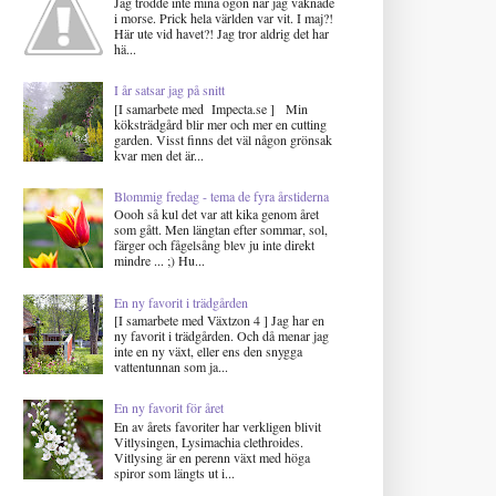
Jag trodde inte mina ögon när jag vaknade
i morse. Prick hela världen var vit. I maj?!
Här ute vid havet?! Jag tror aldrig det har
hä...
I år satsar jag på snitt
[I samarbete med Impecta.se ] Min
köksträdgård blir mer och mer en cutting
garden. Visst finns det väl någon grönsak
kvar men det är...
Blommig fredag - tema de fyra årstiderna
Oooh så kul det var att kika genom året
som gått. Men längtan efter sommar, sol,
färger och fågelsång blev ju inte direkt
mindre ... ;) Hu...
En ny favorit i trädgården
[I samarbete med Växtzon 4 ] Jag har en
ny favorit i trädgården. Och då menar jag
inte en ny växt, eller ens den snygga
vattentunnan som ja...
En ny favorit för året
En av årets favoriter har verkligen blivit
Vitlysingen, Lysimachia clethroides.
Vitlysing är en perenn växt med höga
spiror som längts ut i...