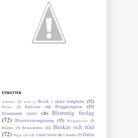
ETIKETTER
Besök i andra trädgårdar
(52)
Auktioner
(2)
Award
(1)
Bloggkompisar
(23)
Bladväxter
(10)
Bienner
(2)
Blommig fredag
blommande växter
(26)
(72)
Blomsterarrangemang
(35)
Blåsippsbacken
(5)
Buskar och träd
Boktips
(7)
Bronsrabatten
(12)
(72)
Dahlia
Claude Monet
(8)
Clematis
(7)
Bygga själv
(2)