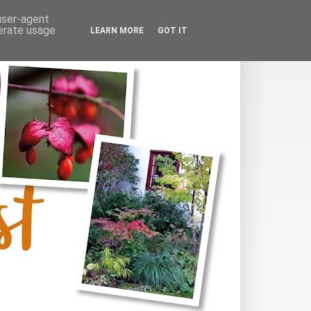
 user-agent
nerate usage
LEARN MORE
GOT IT