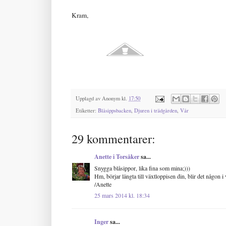
Kram,
Upplagd av
Anonym
kl.
17:50
Etiketter:
Blåsippsbacken
,
Djuren i trädgården
,
Vår
29 kommentarer:
Anette i Torsåker
sa...
Snygga blåsippor, lika fina som mina;)))
Hm, börjar längta till växtloppisen din, blir det någon i v
/Anette
25 mars 2014 kl. 18:34
Inger
sa...