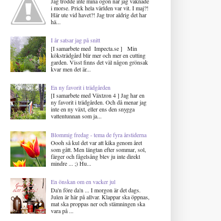
Jag trodde inte mina ögon när jag vaknade
i morse. Prick hela världen var vit. I maj?!
Här ute vid havet?! Jag tror aldrig det har
hä...
I år satsar jag på snitt
[I samarbete med Impecta.se ] Min
köksträdgård blir mer och mer en cutting
garden. Visst finns det väl någon grönsak
kvar men det är...
En ny favorit i trädgården
[I samarbete med Växtzon 4 ] Jag har en
ny favorit i trädgården. Och då menar jag
inte en ny växt, eller ens den snygga
vattentunnan som ja...
Blommig fredag - tema de fyra årstiderna
Oooh så kul det var att kika genom året
som gått. Men längtan efter sommar, sol,
färger och fågelsång blev ju inte direkt
mindre ... ;) Hu...
En önskan om en vacker jul
Da'n före da'n ... I morgon är det dags.
Julen är här på allvar. Klappar ska öppnas,
mat ska proppas ner och stämningen ska
vara på ...