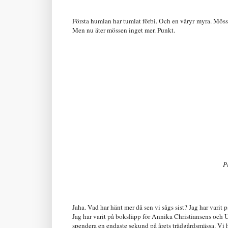
Första humlan har tumlat förbi. Och en våryr
myra
. Möss
Men nu äter mössen inget mer. Punkt.
P
Jaha. Vad har hänt mer då sen vi sågs sist? Jag har vari
Jag har varit på boksläpp för Annika Christiansens och U
spendera en endaste sekund på årets trädgårdsmässa. Vi h