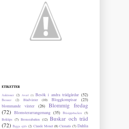
ETIKETTER
Besök i andra trädgårdar
(52)
Auktioner
(2)
Award
(1)
Bloggkompisar
(23)
Bladväxter
(10)
Bienner
(2)
Blommig fredag
blommande växter
(26)
(72)
Blomsterarrangemang
(35)
Blåsippsbacken
(5)
Buskar och träd
Boktips
(7)
Bronsrabatten
(12)
(72)
Dahlia
Claude Monet
(8)
Clematis
(7)
Bygga själv
(2)