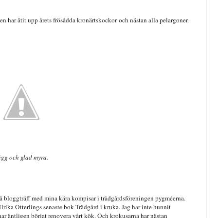
en har ätit upp årets frösådda kronärtskockor och nästan alla pelargoner.
igg och glad myra.
t på bloggträff med mina kära kompisar i trädgårdsföreningen pygméerna.
lrika Otterlings senaste bok Trädgård i kruka. Jag har inte hunnit
ar äntligen börjat renovera vårt kök. Och krokusarna har nästan