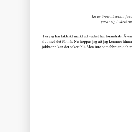
En av årets absoluta favo
gosar sig i vårvärm
För jag har faktiskt märkt att vädret har förändrats. Äve
slut med det för i år. Nu hoppas jag att jag kommer hinn
jobbtopp kan det säkert bli. Men inte som februari och m