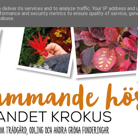
deliver its services and to analyze traffic. Your IP address and
formance and security metrics to ensure quality of service, ge
 abuse.