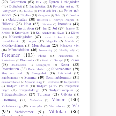
(29)
Dekoration
(63)
Djuren i trädgården
DIY
(8)
(43)
Doftrabatt
(15)
Entrérabatten
(13)
Favoriter just nu
(9)
Fröer och
Festligheter
(18)
Frukt och bär
(12)
Formlära
(1)
sådder
(52)
Färglära
(15)
Grönsaker
Gräs
(6)
Grusgården
(1)
Guldrabatten
(30)
(11)
Hedvigs Trädgård
(6)
Halloween
(1)
Hillevik
(28)
Höst
(62)
Inomhus
(43)
Höstlökar
(1)
Inspiration
(24)
Jul
(29)
Inredning
(2)
Iris
(2)
Julrosor
(3)
Krukväxter
(14)
Kul vetande om växter
(11)
Kärlek
Krokus
(4)
Köksträdgården
(47)
(13)
Landet Krokus i media
(4)
Loppis
(17)
Lavendelbersån
(4)
Magnolia
(2)
Mandala
(1)
Murrabatten
(23)
Medelhavshörnan
(13)
Månadens växt
Månadsbilden
(46)
(16)
Nominering
(2)
Offentlig miljö
(1)
Perenner
(103)
Pioner
(13)
Pionrabatten
(5)
Resor
Plantskolor
(11)
Recept
(13)
Plankrabatten
(1)
Projekt
(1)
(38)
Rosor
(53)
Rosengången
(6)
Rhododendron
(1)
Rosrabatten
(33)
Silverrabatten
(39)
Röda rabatten
(8)
Skuggrabatt
(15)
Skördefest
(12)
Skog och mark
(3)
Sommar
(49)
Sommarblommor
(31)
Snittblommor
(7)
Sommarrabatten
(2)
Sponsrat inlägg
(4)
Trapprabatten
Stentrappan
(1)
Trädgård i kruka
(13)
Trädgård på TV
(9)
Trädgårdens
(6)
färger
(11)
Trädgårdsdesign
(17)
Trädgårdskompisar
(7)
Trädgårdsmässor
(27)
Tulpaner
(21)
Utflykter
(18)
Vinter
(130)
Utlottning
(21)
Vedlunden
(2)
Vår
Vinterförvaring
(19)
Vintergrönt
(2)
Vita rabatten
(4)
(97)
Vårlökar
(86)
Vårblommor
(51)