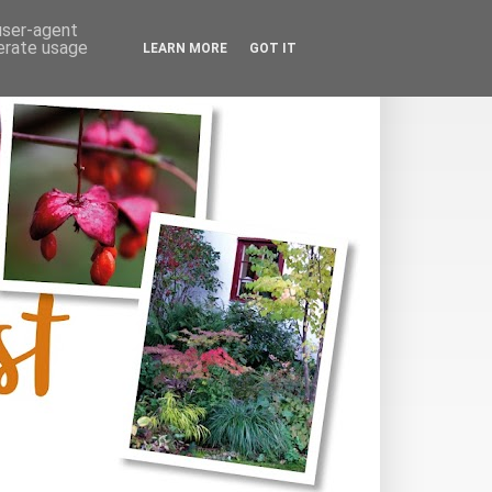
 user-agent
nerate usage
LEARN MORE
GOT IT