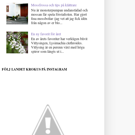
Mossfrossa och tips på klättrare
Nu är monsterpumpan undanstädad och
mossan får spela förstafiolen. Har gjort
fina mossbollar (jag vet att jag fick idén
från någon av er blo...
En ny favorit för året
En av årets favoriter har verkligen blivit
Vitlysingen, Lysimachia clethroides.
Vitlysing är en perenn växt med höga
spiror som längts ut i...
FÖLJ LANDET KROKUS PÅ INSTAGRAM