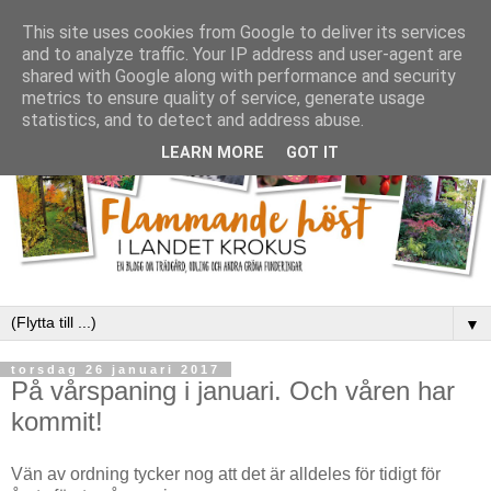
This site uses cookies from Google to deliver its services
and to analyze traffic. Your IP address and user-agent are
shared with Google along with performance and security
metrics to ensure quality of service, generate usage
statistics, and to detect and address abuse.
LEARN MORE
GOT IT
▼
torsdag 26 januari 2017
På vårspaning i januari. Och våren har
kommit!
Vän av ordning tycker nog att det är alldeles för tidigt för