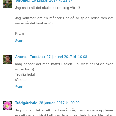
Veronica
26 januari 2017 kl. 22:37
Jag sa ju att det skulle bli en tidig vår :D
Jag kommer om en månad! För då är tjälen borta och det
växer så det knakar <3
Kram
Svara
Anette i Torsåker
27 januari 2017 kl. 10:08
Idag passar det med kaffet i solen. Jo, visst har vi en skön
vinter här;))
Trevlig helg!
/Anette
Svara
Trädgårdstid
28 januari 2017 kl. 20:09
Jag tror att det är ett tvärtom-år i år, här i södern upplever
jag att det är riktigt kallt i år, frost mest hela tiden. Men idag