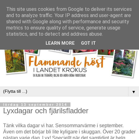
This site uses cookies from Google to deliver its services
and to analyze traffic. Your IP address and user-agent are
shared with Google along with performance and security
metrics to ensure quality of service, generate usage
statistics, and to detect and address abuse.
LEARN MORE
GOT IT
▼
lördag 13 september 2014
Lyxdagar och fjärilsfladder
Tänk vilka dagar vi har. Sensommarvärme i september.
Även om det börjar bli lite kyligare i skuggan. Över 20 grader
nästan varje dag. Lyx! Speciellt när det samtidigt är helg.