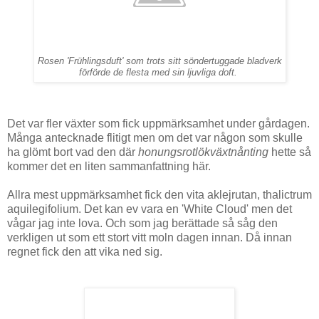
Rosen 'Frühlingsduft' som trots sitt söndertuggade bladverk
förförde de flesta med sin ljuvliga doft.
Det var fler växter som fick uppmärksamhet under gårdagen.
Många antecknade flitigt men om det var någon som skulle
ha glömt bort vad den där
honungsrotlökväxtnånting
hette så
kommer det en liten sammanfattning här.
Allra mest uppmärksamhet fick den vita aklejrutan, thalictrum
aquilegifolium. Det kan ev vara en 'White Cloud' men det
vågar jag inte lova. Och som jag berättade så såg den
verkligen ut som ett stort vitt moln dagen innan. Då innan
regnet fick den att vika ned sig.