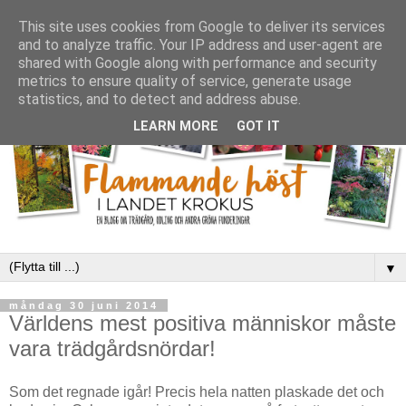
This site uses cookies from Google to deliver its services
and to analyze traffic. Your IP address and user-agent are
shared with Google along with performance and security
metrics to ensure quality of service, generate usage
statistics, and to detect and address abuse.
LEARN MORE
GOT IT
▼
måndag 30 juni 2014
Världens mest positiva människor måste
vara trädgårdsnördar!
Som det regnade igår! Precis hela natten plaskade det och