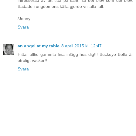
intresserad av att titta på sånt, så det blev som det blev.
Badade i ungdomens källa gjorde vi i alla fall.
/Jenny
Svara
an angel at my table
8 april 2015 kl. 12:47
Hittar alltid gammla fina inlägg hos dig!!! Buckeye Belle är
otroligt vacker!!
Svara