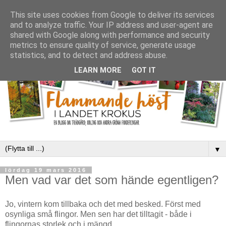
This site uses cookies from Google to deliver its services
and to analyze traffic. Your IP address and user-agent are
shared with Google along with performance and security
metrics to ensure quality of service, generate usage
statistics, and to detect and address abuse.
LEARN MORE
GOT IT
▼
lördag 19 mars 2016
Men vad var det som hände egentligen?
Jo, vintern kom tillbaka och det med besked. Först med
osynliga små flingor. Men sen har det tilltagit - både i
flingornas storlek och i mängd.