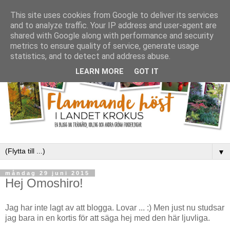
This site uses cookies from Google to deliver its services
and to analyze traffic. Your IP address and user-agent are
shared with Google along with performance and security
metrics to ensure quality of service, generate usage
statistics, and to detect and address abuse.
LEARN MORE
GOT IT
▼
måndag 29 juni 2015
Hej Omoshiro!
Jag har inte lagt av att blogga. Lovar ... :) Men just nu studsar
jag bara in en kortis för att säga hej med den här ljuvliga.